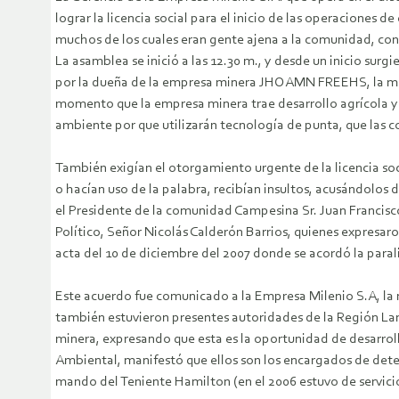
lograr la licencia social para el inicio de las operaciones
muchos de los cuales eran gente ajena a la comunidad, co
La asamblea se inició a las 12.30 m., y desde un inicio su
por la dueña de la empresa minera JHOAMN FREEHS, la mis
momento que la empresa minera trae desarrollo agrícola y
ambiente por que utilizarán tecnología de punta, que las c
También exigían el otorgamiento urgente de la licencia soc
o hacían uso de la palabra, recibían insultos, acusándolos
el Presidente de la comunidad Campesina Sr. Juan Francisco
Político, Señor Nicolás Calderón Barrios, quienes expresa
acta del 10 de diciembre del 2007 donde se acordó la para
Este acuerdo fue comunicado a la Empresa Milenio S.A, la
también estuvieron presentes autoridades de la Región Lam
minera, expresando que esta es la oportunidad de desarroll
Ambiental, manifestó que ellos son los encargados de deter
mando del Teniente Hamilton (en el 2006 estuvo de servic