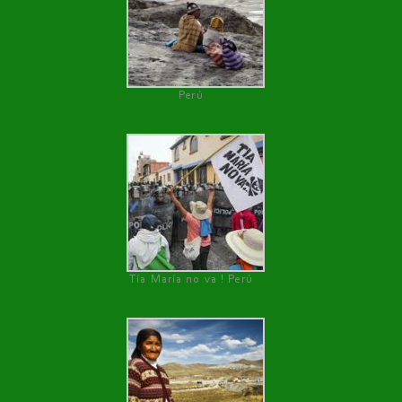
Perú
Tía María no va ! Perú