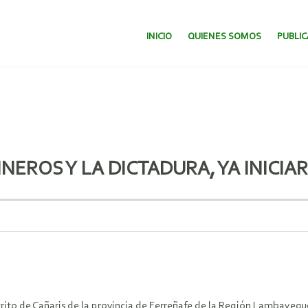
SALTAR AL CONTENIDO.
INICIO
QUIENES SOMOS
PUBLI
NEROS Y LA DICTADURA, YA INICIAR
trito de Cañaris de la provincia de Ferreñafe de la Región Lambayeq