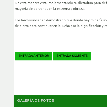
De esta manera está implementando su dictadura para defen
mayoría de peruanos en la extrema pobreza.
Los hechos nos han demostrado que donde hay minería solo 
de alerta para continuar en la lucha por la dignificación y r
Navegador
ENTRADA ANTERIOR
ENTRADA SIGUIENTE
de
artículos
GALERÌA DE FOTOS