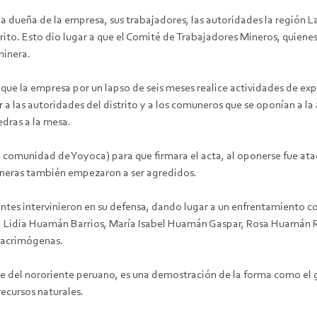
a dueña de la empresa, sus trabajadores, las autoridades la región 
trito. Esto dio lugar a que el Comité de Trabajadores Mineros, quien
minera.
 que la empresa por un lapso de seis meses realice actividades de exp
r a las autoridades del distrito y a los comuneros que se oponían a la
edras a la mesa.
la comunidad de Yoyoca) para que firmara el acta, al oponerse fue ata
eras también empezaron a ser agredidos.
ntes intervinieron en su defensa, dando lugar a un enfrentamiento co
idia Huamán Barrios, María Isabel Huamán Gaspar, Rosa Huamán Reye
lacrimógenas.
rte del nororiente peruano, es una demostración de la forma como el 
recursos naturales.