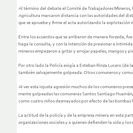
Al término del debate el Comité de Trabajadores Mineros, l
Agricultura marcaron distancia con las autoridades del dis
que se apruebe y firme el acta autorizando la explotación 
Entre los acuerdos que se arribaron de manera forzada, fue
haga la consulta, y con la intención de presionar e intimida
mineros empezaron a gritar y arrojar papeles, mangos y pi
Por otro lado la Policía exigía a Esteban Rinza Lucero (de 
también salvajemente golpeada. Otros comuneros y comun
Al ver esta injusta agresión muchos de los comuneros prese
mente golpeadas las comuneras Santos Santiago Huamán, L
como cuatro niños desmayados por efecto de las bombas 
La actitud de la policía y de la empresa minera en esta pa
organizaciones sociales y a quienes defienden la vida y los 