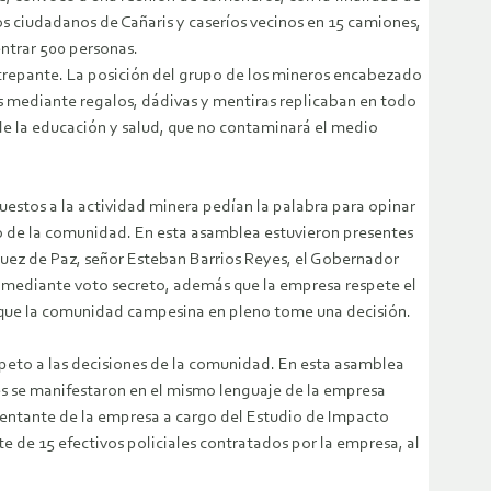
los ciudadanos de Cañaris y caseríos vecinos en 15 camiones,
trar 500 personas.
iscrepante. La posición del grupo de los mineros encabezado
mediante regalos, dádivas y mentiras replicaban en todo
e la educación y salud, que no contaminará el medio
uestos a la actividad minera pedían la palabra para opinar
llo de la comunidad. En esta asamblea estuvieron presentes
 Juez de Paz, señor Esteban Barrios Reyes, el Gobernador
r mediante voto secreto, además que la empresa respete el
ta que la comunidad campesina en pleno tome una decisión.
peto a las decisiones de la comunidad. En esta asamblea
es se manifestaron en el mismo lenguaje de la empresa
esentante de la empresa a cargo del Estudio de Impacto
 de 15 efectivos policiales contratados por la empresa, al