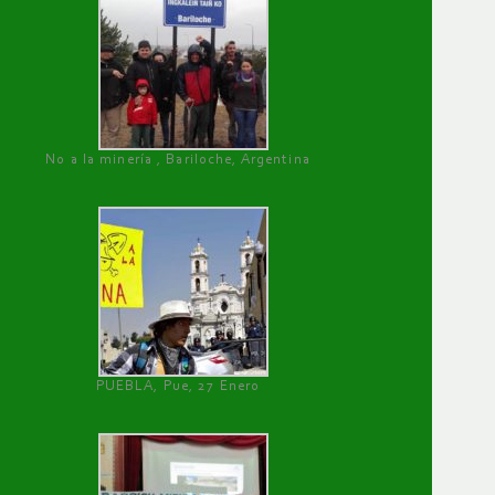
No a la minería , Bariloche, Argentina
PUEBLA, Pue, 27 Enero