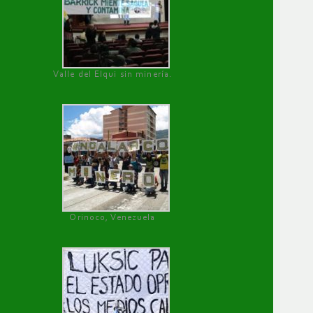
Valle del Elqui sin minería.
Orinoco, Venezuela