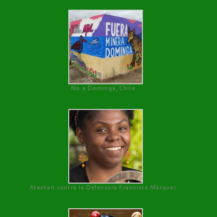
No a Dominga, Chile
Atentan contra la Defensora Francisca Márquez