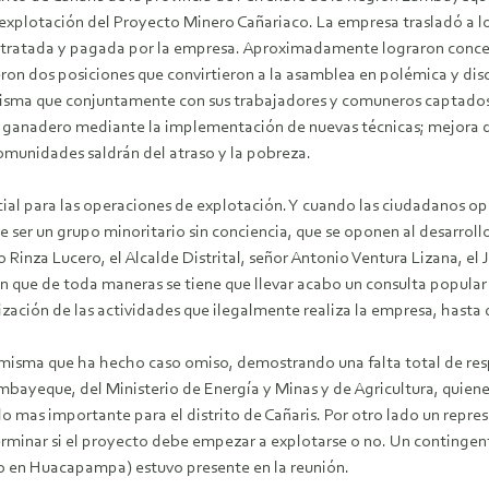
 de explotación del Proyecto Minero Cañariaco. La empresa trasladó a 
ntratada y pagada por la empresa.
Aproximadamente lograron concen
rgieron dos posiciones que convirtieron a la asamblea en polémica y d
ma que conjuntamente con sus trabajadores y comuneros captados 
 ganadero mediante la implementación de nuevas técnicas; mejora d
omunidades saldrán del atraso y la pobreza.
ial para las operaciones de explotación. Y cuando las ciudadanos op
 de ser un grupo minoritario sin conciencia, que se oponen al desarro
 Rinza Lucero, el Alcalde Distrital, señor Antonio Ventura Lizana, el
ron que de toda maneras se tiene que llevar acabo un consulta popula
lización de las actividades que ilegalmente realiza la empresa, has
 misma que ha hecho caso omiso, demostrando una falta total de res
bayeque, del Ministerio de Energía y Minas y de Agricultura, quien
o mas importante para el distrito de Cañaris. Por otro lado un repr
minar si el proyecto debe empezar a explotarse o no. Un contingente
io en Huacapampa) estuvo presente en la reunión.