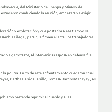
Lambayeque, del Ministerio de Energía y Minas y de
es estuvieron conduciendo la reunión, empezaran a exigir
loración y explotación y que posterior a ese tiempo se
 asamblea ilegal, para que firmen el acta, los trabajadores
cado a garrotazos, al intervenir su esposa en defensa fue
n la policía. Fruto de este enfrentamiento quedaron cruel
s, Bertha Barrios Carrillo, Tomasa Barrios Manayay , asi
gobierno pretende reprimir al pueblo y a las