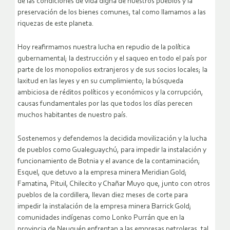
de las condiciones de vida digna de nuestros pueblos y la
preservación de los bienes comunes, tal como llamamos a las
riquezas de este planeta.
Hoy reafirmamos nuestra lucha en repudio de la política
gubernamental; la destrucción y el saqueo en todo el país por
parte de los monopolios extranjeros y de sus socios locales; la
laxitud en las leyes y en su cumplimiento; la búsqueda
ambiciosa de réditos políticos y económicos y la corrupción,
causas fundamentales por las que todos los días perecen
muchos habitantes de nuestro país.
Sostenemos y defendemos la decidida movilización y la lucha
de pueblos como Gualeguaychú, para impedir la instalación y
funcionamiento de Botnia y el avance de la contaminación;
Esquel, que detuvo a la empresa minera Meridian Gold;
Famatina, Pituil, Chilecito y Chañar Muyo que, junto con otros
pueblos de la cordillera, llevan diez meses de corte para
impedir la instalación de la empresa minera Barrick Gold;
comunidades indígenas como Lonko Purrán que en la
provincia de Neuquén enfrentan a las empresas petroleras, tal