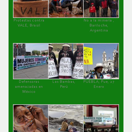
Protestas contra
No a la minería ,
VALE, Brasil
Bariloche,
Argentina
Defensoras
Las Bambas,
PUEBLA, Pue, 27
amenazadas en
Perú
Enero
México