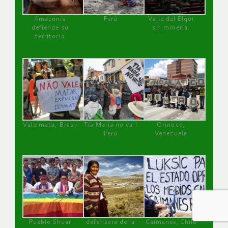
Amazonía
Perú
Valle del Elqui
defiende su
sin minería.
territorio
Vale mata, Brasil
Tía María no va !
Orinoco,
Perú
Venezuela
Pueblo Shuar
defensora de la
Caimanes, Chile