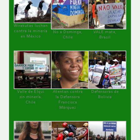
Wirakutas luchan
contra la minería
No a Dominga,
VALE mata,
en México
Chile
Brasil
Valle de Elqui
Atentan contra
Defensoras de
sin minería.
la Defensora
Bolivia
Chile
Francisca
Márquez