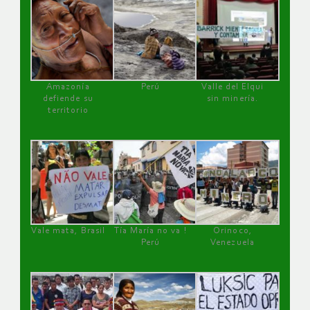
Amazonía
Perú
Valle del Elqui
defiende su
sin minería.
territorio
Vale mata, Brasil
Tía María no va !
Orinoco,
Perú
Venezuela