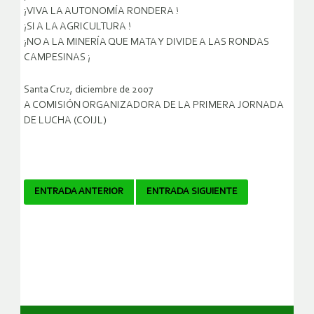
¡VIVA LA AUTONOMÍA RONDERA !
¡SI A LA AGRICULTURA !
¡NO A LA MINERÍA QUE MATA Y DIVIDE A LAS RONDAS
CAMPESINAS ¡
Santa Cruz, diciembre de 2007
A COMISIÓN ORGANIZADORA DE LA PRIMERA JORNADA
DE LUCHA (COIJL)
Navegador
ENTRADA ANTERIOR
ENTRADA SIGUIENTE
de
artículos