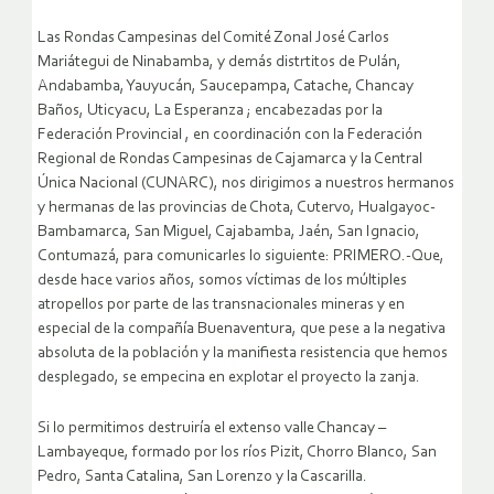
Las Rondas Campesinas del Comité Zonal José Carlos
Mariátegui de Ninabamba, y demás distrtitos de Pulán,
Andabamba, Yauyucán, Saucepampa, Catache, Chancay
Baños, Uticyacu, La Esperanza ; encabezadas por la
Federación Provincial , en coordinación con la Federación
Regional de Rondas Campesinas de Cajamarca y la Central
Única Nacional (CUNARC), nos dirigimos a nuestros hermanos
y hermanas de las provincias de Chota, Cutervo, Hualgayoc-
Bambamarca, San Miguel, Cajabamba, Jaén, San Ignacio,
Contumazá, para comunicarles lo siguiente:
PRIMERO.-Que,
desde hace varios años, somos víctimas de los múltiples
atropellos por parte de las transnacionales mineras y en
especial de la compañía Buenaventura, que pese a la negativa
absoluta de la población y la manifiesta resistencia que hemos
desplegado, se empecina en explotar el proyecto la zanja.
Si lo permitimos destruiría el extenso valle Chancay –
Lambayeque, formado por los ríos Pizit, Chorro Blanco, San
Pedro, Santa Catalina, San Lorenzo y la Cascarilla.