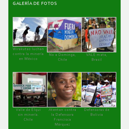
GALERÌA DE FOTOS
Wirakutas luchan
contra la minería
No a Dominga,
VALE mata,
en México
Chile
Brasil
Valle de Elqui
Atentan contra
Defensoras de
sin minería.
la Defensora
Bolivia
Chile
Francisca
Márquez