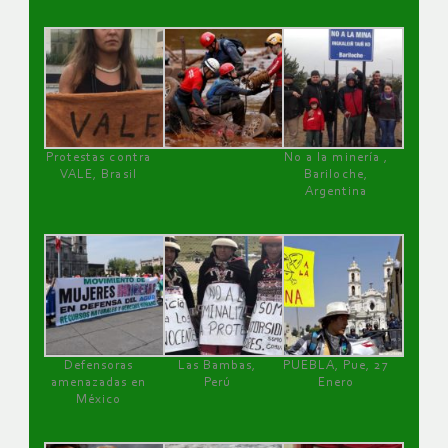
Protestas contra
No a la minería ,
VALE, Brasil
Bariloche,
Argentina
Defensoras
Las Bambas,
PUEBLA, Pue, 27
amenazadas en
Perú
Enero
México