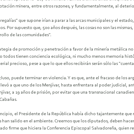
lotación minera, entre otros razones, y fundamentalmente, al deteri
galías" que supone irían a parar a las arcas municipales y el estado,
s. Por supuesto que, 500 años después, las cosas no son las mismas, d
rollo de las comunidades".
ategia de promoción y penetración a favor de la minería metálica no 
 no todos tienen conciencia ecológica, ni mucho menos memoria histór
ial precioso, pese a que lo que ellos recibirán serán sólo las "cuenta
luso, puede terminar en violencia. Y es que, ante el fracaso de los a
vó a que uno de los Menjívar, hasta enfrentara al poder judicial, ant
r, a 19 años de prisión, por evitar que una transnacional canadiense
 Cabañas.
rincipio, el Presidente de la República había dicho tajantemente que 
an salido en el ambiente. Creemos que los diputados, deben hacer ec
mado firme que hiciera la Conferencia Episcopal Salvadoreña, quien r