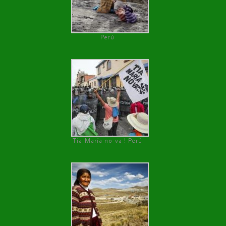
Perú
Tía María no va ! Perú