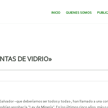
SALTAR AL CONTENIDO.
INICIO
QUIENES SOMOS
PUBLI
ENTAS DE VIDRIO»
 Salvador –que deberíamos ser todos y todas-, han llamado a una conc
odrían aprobar la "Ley de Minería".
En los últimos cinco años, más o