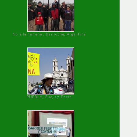
No a la minería , Bariloche, Argentina
PUEBLA, Pue, 27 Enero