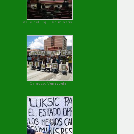
Valle del Elqui sin minería.
Orinoco, Venezuela