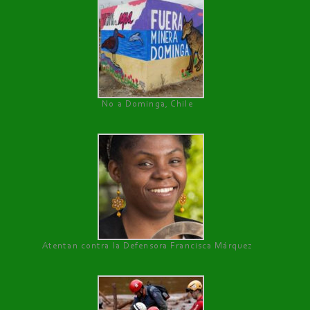
No a Dominga, Chile
Atentan contra la Defensora Francisca Márquez