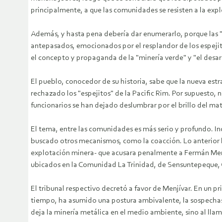
principalmente, a que las comunidades se resisten a la exp
Además, y hasta pena debería dar enumerarlo, porque las "re
antepasados, emocionados por el resplandor de los espejito
el concepto y propaganda de la "minería verde" y "el desar
El pueblo, conocedor de su historia, sabe que la nueva estr
rechazado los "espejitos" de la Pacific Rim. Por supuesto,
funcionarios se han dejado deslumbrar por el brillo del mater
El tema, entre las comunidades es más serio y profundo. Inc
buscado otros mecanismos, como la coacción. Lo anterior lle
explotación minera- que acusara penalmente a Fermán Menjíva
ubicados en la Comunidad La Trinidad, de Sensuntepeque,
El tribunal respectivo decretó a favor de Menjívar. En un p
tiempo, ha asumido una postura ambivalente, la sospechas h
deja la minería metálica en el medio ambiente, sino al lla