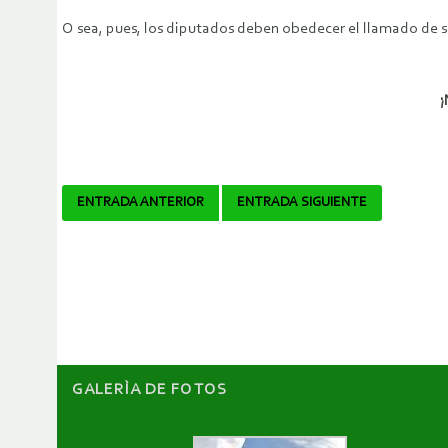
O sea, pues, los diputados deben obedecer el llamado de su
¡
Navegador
ENTRADA ANTERIOR
ENTRADA SIGUIENTE
de
artículos
GALERÌA DE FOTOS