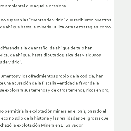
oro ambiental que aquella ocasiona.
 no superan las "cuentas de vidrio" que recibieron nuestros
e ahí que hasta la minería utiliza otras estrategias, como
diferencia a la de antaño, de ahí que de tajo han
ica, de ahí que, hasta diputados, alcaldes y algunos
s de vidrio".
rgumentos y los ofrecimientos propio de la codicia, han
e una acusación de la Fiscalía –entidad a favor de la
 explorara sus terrenos y de otros terrenos, ricos en oro,
no permitiría la explotación minera en el país, pasado el
o no sólo de la historia y las realidades peligrosas que
echazó la explotación Minera en El Salvador.