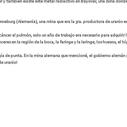
ur y también existe este metal radiactivo en Bayóvar, una zona donde
onneburg (Alemania), una mina que era la 3ra. productora de uranio e
áncer al pulmón, solo un año de trabajo era necesario para adquirir
res en la región de la boca, la faringe y la laringe, los huesos, el h
gía de punta. En la mina alemana que mencioné, el gobierno alemán ga
de uranio!