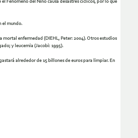
 el Fenómeno del Niño causa desastres cíclicos, por lo que
n el mundo.
 la mortal enfermedad (DIEHL, Peter: 2004). Otros estudios
ígado; y leucemia (Jacobi: 1995).
stará alrededor de 15 billones de euros para limpiar. En