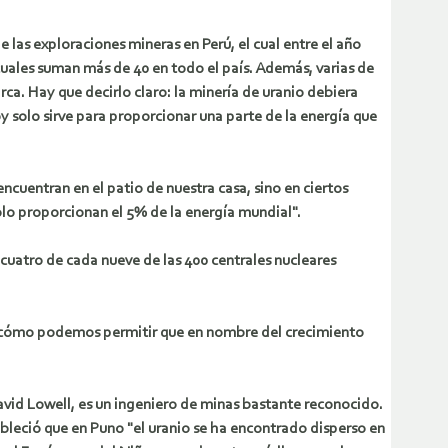
las exploraciones mineras en Perú, el cual entre el año
uales suman más de 40 en todo el país. Además, varias de
a. Hay que decirlo claro: la minería de uranio debiera
y solo sirve para proporcionar una parte de la energía que
cuentran en el patio de nuestra casa, sino en ciertos
olo proporcionan el 5% de la energía mundial".
"cuatro de cada nueve de las 400 centrales nucleares
s, ¿cómo podemos permitir que en nombre del crecimiento
vid Lowell, es un ingeniero de minas bastante reconocido.
bleció que en Puno "el uranio se ha encontrado disperso en