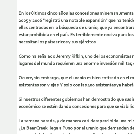
En los últimos cinco años las concesiones mineras aumentar
2005 y 2006 "registró una notable expansión" que ha tenid
ellas centradas en la búsqueda de uranio, que ya encontra
estar prohibida en el país.
Es terriblemente nociva para los
necesitan los países ricos y sus ejércitos.
Como ha señalado Jeremy Rifkin, uno de los economistas má
lugares del mundo requieren una enorme inversión militar, 
Ocurre, sin embargo, que el uranio es bien cotizado en el 
existentes son viejas. Y solo con las 400 existentes ya habrá
Si nuestros diferentes gobiernos han demostrado que sus i
económico se estén dando concesiones para que se viabilic
La semana pasada, y de manera casi desapercibida una mine
¿La Bear Creek llega a Puno por el uranio que demandan de