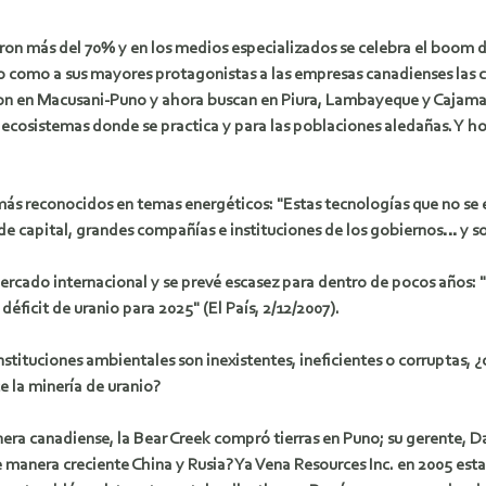
on más del 70% y en los medios especializados se celebra el boom de 
o como a sus mayores protagonistas a las empresas canadienses las c
ron en Macusani-Puno y ahora buscan en Piura, Lambayeque y Cajamarc
 ecosistemas donde se practica y para las poblaciones aledañas. Y ho
s reconocidos en temas energéticos: "Estas tecnologías que no se en
de capital, grandes compañías e instituciones de los gobiernos… y s
mercado internacional y se prevé escasez para dentro de pocos años: 
 déficit de uranio para 2025" (El País, 2/12/2007).
nstituciones ambientales son inexistentes, ineficientes o corrupta
e la minería de uranio?
ra canadiense, la Bear Creek compró tierras en Puno; su gerente, Da
 manera creciente China y Rusia? Ya Vena Resources Inc. en 2005 esta