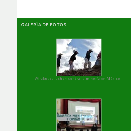
GALERÌA DE FOTOS
Wirakutas luchan contra la minería en México