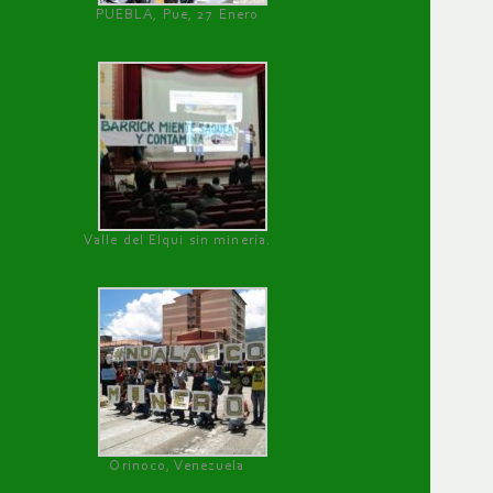
PUEBLA, Pue, 27 Enero
Valle del Elqui sin minería.
Orinoco, Venezuela