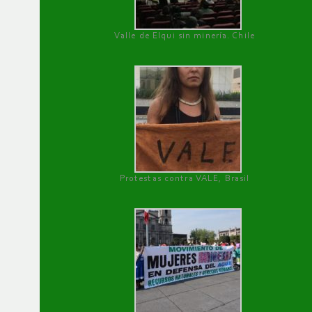
Valle de Elqui sin minería. Chile
Protestas contra VALE, Brasil