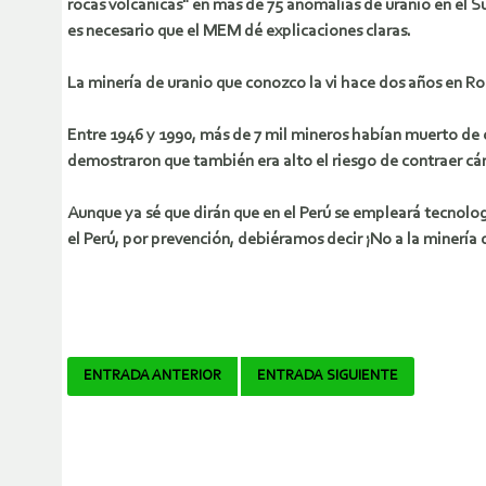
rocas volcánicas" en más de 75 anomalías de uranio en el S
es necesario que el MEM dé explicaciones claras.
La minería de uranio que conozco la vi hace dos años en R
Entre 1946 y 1990, más de 7 mil mineros habían muerto de c
demostraron que también era alto el riesgo de contraer cánce
Aunque ya sé que dirán que en el Perú se empleará tecnolo
el Perú, por prevención, debiéramos decir ¡No a la minería 
Navegador
ENTRADA ANTERIOR
ENTRADA SIGUIENTE
de
artículos