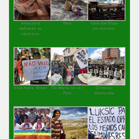
Amazonía
Perú
Valle del Elqui
defiende su
sin minería.
territorio
Vale mata, Brasil
Tía María no va !
Orinoco,
Perú
Venezuela