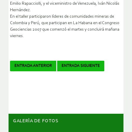
Emilio Rapacciolli, y el viceministro de Venezuela, Iván Nicolás
Hernández.
En el taller participaron líderes de comunidades mineras de
Colombia y Perú, que participan en La Habana en el Congreso
Geociencias 2007 que comenzó el martes y concluirá mañana
viernes.
Navegador
ENTRADA ANTERIOR
ENTRADA SIGUIENTE
de
artículos
GALERÌA DE FOTOS