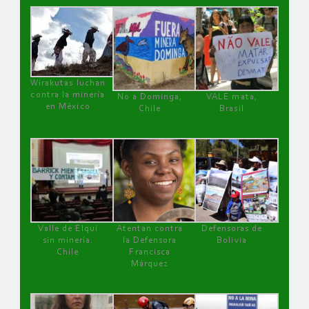
Wirakutas luchan
contra la minería
No a Dominga,
VALE mata,
en México
Chile
Brasil
Valle de Elqui
Atentan contra
Defensoras de
sin minería.
la Defensora
Bolivia
Chile
Francisca
Márquez