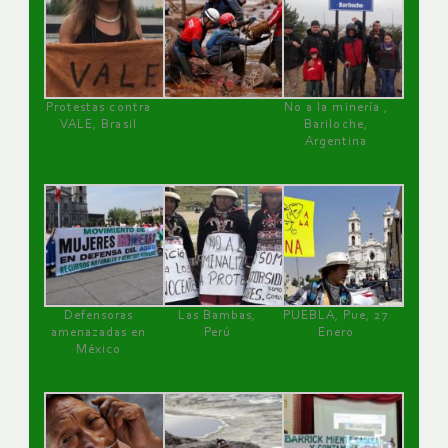
Protestas contra
No a la minería ,
VALE, Brasil
Bariloche,
Argentina
Defensoras
Las Bambas,
PUEBLA, Pue, 27
amenazadas en
Perú
Enero
México