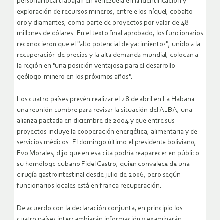
personal local trabajan en Venezuela en la identificación y
exploración de recursos mineros, entre ellos níquel, cobalto,
oro y diamantes, como parte de proyectos por valor de 48
millones de dólares. En el texto final aprobado, los funcionarios
reconocieron que el "alto potencial de yacimientos", unido a la
recuperación de precios y la alta demanda mundial, colocan a
la región en "una posición ventajosa para el desarrollo
geólogo-minero en los próximos años".
Los cuatro países prevén realizar el 28 de abril en La Habana
una reunión cumbre para revisar la situación del ALBA, una
alianza pactada en diciembre de 2004 y que entre sus
proyectos incluye la cooperación energética, alimentaria y de
servicios médicos. El domingo último el presidente boliviano,
Evo Morales, dijo que en esa cita podría reaparecer en público
su homólogo cubano Fidel Castro, quien convalece de una
cirugía gastrointestinal desde julio de 2006, pero según
funcionarios locales está en franca recuperación.
De acuerdo con la declaración conjunta, en principio los
cuatro países intercambiarán información y examinarán