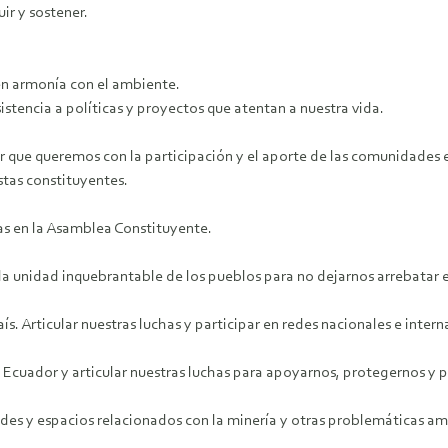
ir y sostener.
 en armonía con el ambiente.
istencia a políticas y proyectos que atentan a nuestra vida.
 que queremos con la participación y el aporte de las comunidades exi
stas constituyentes.
as en la Asamblea Constituyente.
la unidad inquebrantable de los pueblos para no dejarnos arrebatar e
aís. Articular nuestras luchas y participar en redes nacionales e inter
el Ecuador y articular nuestras luchas para apoyarnos, protegernos y 
des y espacios relacionados con la minería y otras problemáticas am