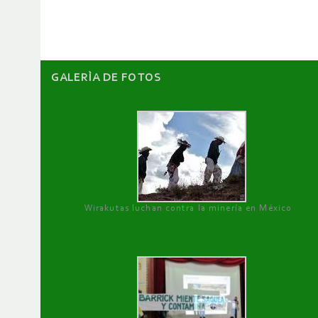
artículos
GALERÌA DE FOTOS
Wirakutas luchan contra la minería en México