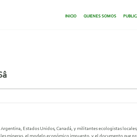
SALTAR AL CONTENIDO.
INICIO
QUIENES SOMOS
PUBLI

 Argentina, Estados Unidos, Canadá, y militantes ecologistas locale
nales mineras, el modelo económico impuesto, y el documento que p