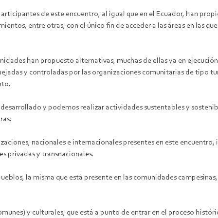
articipantes de este encuentro, al igual que en el Ecuador, han prop
ntos, entre otras, con el único fin de acceder a las áreas en las que
munidades han propuesto alternativas, muchas de ellas ya en ejecució
ejadas y controladas por las organizaciones comunitarias de tipo turí
nto.
esarrollado y podemos realizar actividades sustentables y sosteni
ras.
iones, nacionales e internacionales presentes en este encuentro, i
es privadas y transnacionales.
pueblos, la misma que está presente en las comunidades campesinas,
comunes) y culturales, que está a punto de entrar en el proceso hist