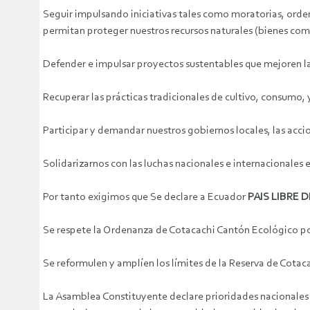
Seguir impulsando iniciativas tales como moratorias, orde
permitan proteger nuestros recursos naturales (bienes com
Defender e impulsar proyectos sustentables que mejoren la
Recuperar las prácticas tradicionales de cultivo, consumo, 
Participar y demandar nuestros gobiernos locales, las acci
Solidarizarnos con las luchas nacionales e internacionales e
Por tanto exigimos que Se declare a Ecuador
PAIS LIBRE 
Se respete la Ordenanza de Cotacachi Cantón Ecológico por
Se reformulen y amplíen los límites de la Reserva de Cotacac
La Asamblea Constituyente declare prioridades nacionales e