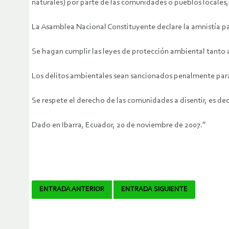
naturales) por parte de las comunidades o pueblos locales, 
La Asamblea Nacional Constituyente declare la amnistía pa
Se hagan cumplir las leyes de protección ambiental tanto 
Los delitos ambientales sean sancionados penalmente par
Se respete el derecho de las comunidades a disentir, es dec
Dado en Ibarra, Ecuador, 20 de noviembre de 2007.”
Navegador
ENTRADA ANTERIOR
ENTRADA SIGUIENTE
de