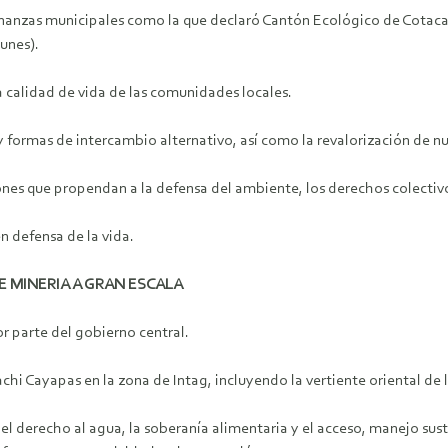
nanzas municipales como la que declaró Cantón Ecológico de Cotacach
unes).
 calidad de vida de las comunidades locales.
y formas de intercambio alternativo, así como la revalorización de n
ones que propendan a la defensa del ambiente, los derechos colectiv
n defensa de la vida.
DE MINERIA A GRAN ESCALA
 parte del gobierno central.
hi Cayapas en la zona de Intag, incluyendo la vertiente oriental de l
l derecho al agua, la soberanía alimentaria y el acceso, manejo sus