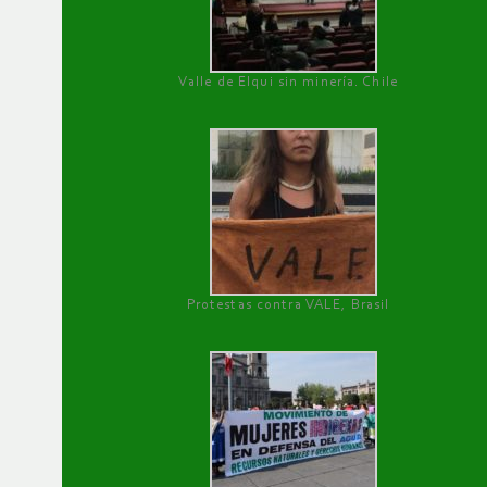
Valle de Elqui sin minería. Chile
Protestas contra VALE, Brasil