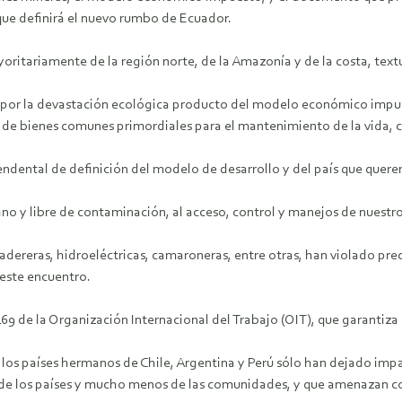
 que definirá el nuevo rumbo de Ecuador.
ritariamente de la región norte, de la Amazonía y de la costa, text
 por la devastación ecológica producto del modelo económico impuest
de bienes comunes primordiales para el mantenimiento de la vida, 
ndental de definición del modelo de desarrollo y del país que quere
no y libre de contaminación, al acceso, control y manejos de nuestr
adereras, hidroeléctricas, camaroneras, entre otras, han violado pr
este encuentro.
69 de la Organización Internacional del Trabajo (OIT), que garantiza
 los países hermanos de Chile, Argentina y Perú sólo han dejado imp
de los países y mucho menos de las comunidades, y que amenazan con