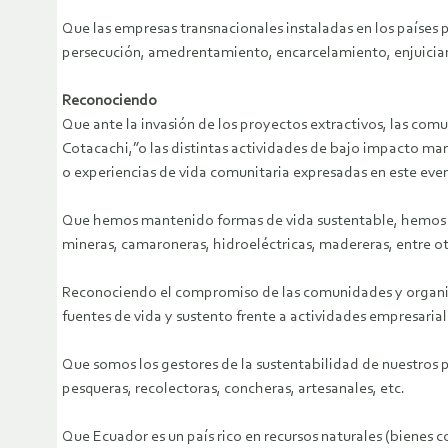
Que las empresas transnacionales instaladas en los países p
persecución, amedrentamiento, encarcelamiento, enjuiciamie
Reconociendo
Que ante la invasión de los proyectos extractivos, las co
Cotacachi,”o las distintas actividades de bajo impacto man
o experiencias de vida comunitaria expresadas en este eve
Que hemos mantenido formas de vida sustentable, hemos d
mineras, camaroneras, hidroeléctricas, madereras, entre ot
Reconociendo el compromiso de las comunidades y organizac
fuentes de vida y sustento frente a actividades empresarial
Que somos los gestores de la sustentabilidad de nuestros 
pesqueras, recolectoras, concheras, artesanales, etc.
Que Ecuador es un país rico en recursos naturales (bienes 