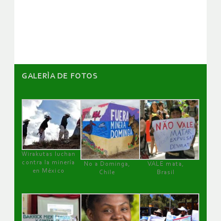
de
artículos
GALERÌA DE FOTOS
Wirakutas luchan
contra la minería
No a Dominga,
VALE mata,
en México
Chile
Brasil