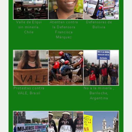
Valle de Elqui
Atentan contra
Defensoras de
sin minería.
la Defensora
Bolivia
Chile
Francisca
Márquez
Protestas contra
No a la minería ,
VALE, Brasil
Bariloche,
Argentina