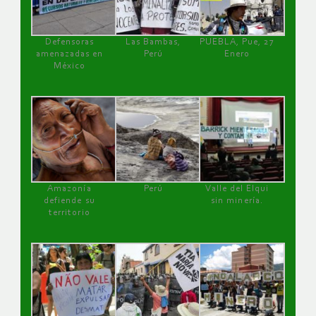
Defensoras
Las Bambas,
PUEBLA, Pue, 27
amenazadas en
Perú
Enero
México
Amazonía
Perú
Valle del Elqui
defiende su
sin minería.
territorio