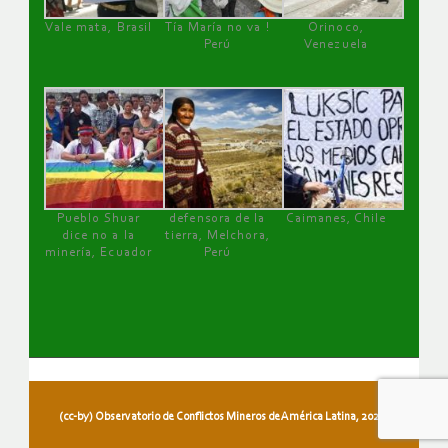
Vale mata, Brasil
Tía María no va !
Orinoco,
Perú
Venezuela
Pueblo Shuar
defensora de la
Caimanes, Chile
dice no a la
tierra, Melchora,
minería, Ecuador
Perú
(cc-by) Observatorio de Conflictos Mineros de América Latina, 2026