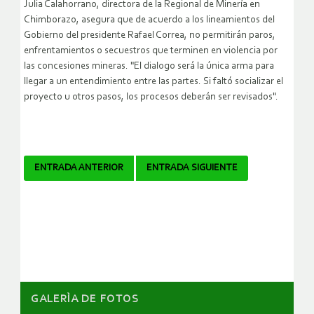
Julia Calahorrano, directora de la Regional de Minería en
Chimborazo, asegura que de acuerdo a los lineamientos del
Gobierno del presidente Rafael Correa, no permitirán paros,
enfrentamientos o secuestros que terminen en violencia por
las concesiones mineras. "El dialogo será la única arma para
llegar a un entendimiento entre las partes. Si faltó socializar el
proyecto u otros pasos, los procesos deberán ser revisados".
Navegador
ENTRADA ANTERIOR
ENTRADA SIGUIENTE
de
artículos
GALERÌA DE FOTOS