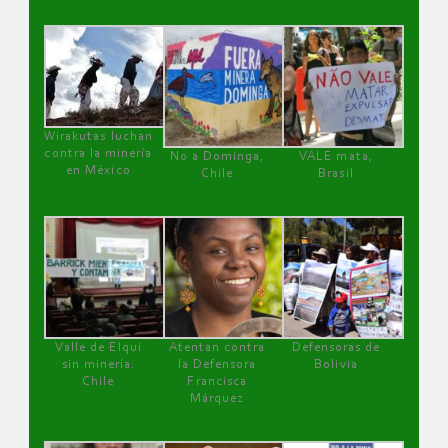
Wirakutas luchan
contra la minería
No a Dominga,
VALE mata,
en México
Chile
Brasil
Valle de Elqui
Atentan contra
Defensoras de
sin minería.
la Defensora
Bolivia
Chile
Francisca
Márquez