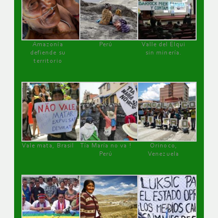
Amazonía
Perú
Valle del Elqui
defiende su
sin minería.
territorio
Vale mata, Brasil
Tía María no va !
Orinoco,
Perú
Venezuela