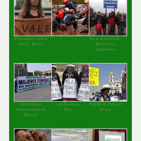
Protestas contra
No a la minería ,
VALE, Brasil
Bariloche,
Argentina
Defensoras
Las Bambas,
PUEBLA, Pue, 27
amenazadas en
Perú
Enero
México