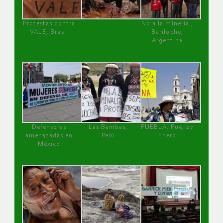
Protestas contra
No a la minería ,
VALE, Brasil
Bariloche,
Argentina
Defensoras
Las Bambas,
PUEBLA, Pue, 27
amenazadas en
Perú
Enero
México