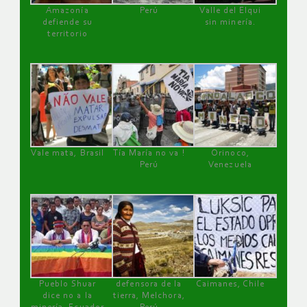
Amazonía
Perú
Valle del Elqui
defiende su
sin minería.
territorio
Vale mata, Brasil
Tía María no va !
Orinoco,
Perú
Venezuela
Pueblo Shuar
defensora de la
Caimanes, Chile
dice no a la
tierra, Melchora,