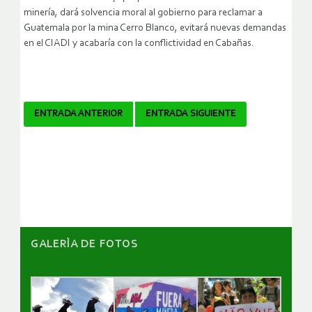
minería, dará solvencia moral al gobierno para reclamar a
Guatemala por la mina Cerro Blanco, evitará nuevas demandas
en el CIADI y acabaría con la conflictividad en Cabañas.
Navegador
ENTRADA ANTERIOR
ENTRADA SIGUIENTE
de
artículos
GALERÌA DE FOTOS