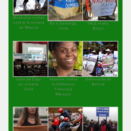
Wirakutas luchan
contra la minería
No a Dominga,
VALE mata,
en México
Chile
Brasil
Valle de Elqui
Atentan contra
Defensoras de
sin minería.
la Defensora
Bolivia
Chile
Francisca
Márquez