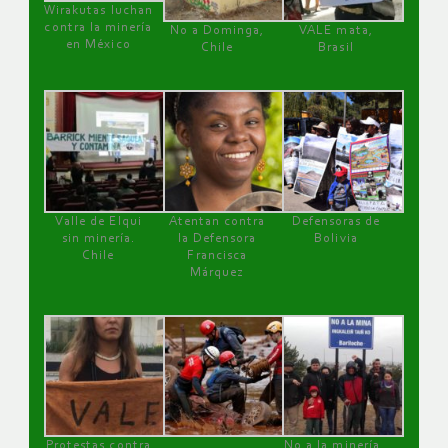
Wirakutas luchan
contra la minería
No a Dominga,
VALE mata,
en México
Chile
Brasil
Valle de Elqui
Atentan contra
Defensoras de
sin minería.
la Defensora
Bolivia
Chile
Francisca
Márquez
Protestas contra
No a la minería ,