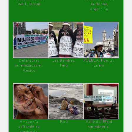
VALE, Brasil
Bariloche,
Argentina
Defensoras
Las Bambas,
PUEBLA, Pue, 27
amenazadas en
Perú
Enero
México
Amazonía
Perú
Valle del Elqui
defiende su
sin minería.
territorio