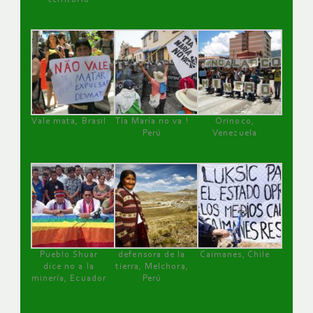
Vale mata, Brasil
Tía María no va !
Orinoco,
Perú
Venezuela
Pueblo Shuar
defensora de la
Caimanes, Chile
dice no a la
tierra, Melchora,
minería, Ecuador
Perú