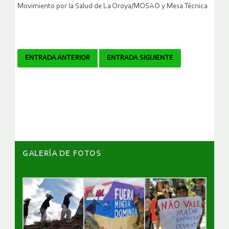
Movimiento por la Salud de La Oroya/MOSAO y Mesa Técnica
Navegador
ENTRADA ANTERIOR
ENTRADA SIGUIENTE
de
artículos
GALERÌA DE FOTOS