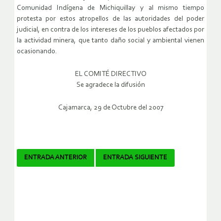
Comunidad Indígena de Michiquillay y al mismo tiempo
protesta por estos atropellos de las autoridades del poder
judicial, en contra de los intereses de los pueblos afectados por
la actividad minera, que tanto daño social y ambiental vienen
ocasionando.
EL COMITÉ DIRECTIVO
Se agradece la difusión
Cajamarca, 29 de Octubre del 2007
Navegador
ENTRADA ANTERIOR
ENTRADA SIGUIENTE
de
artículos