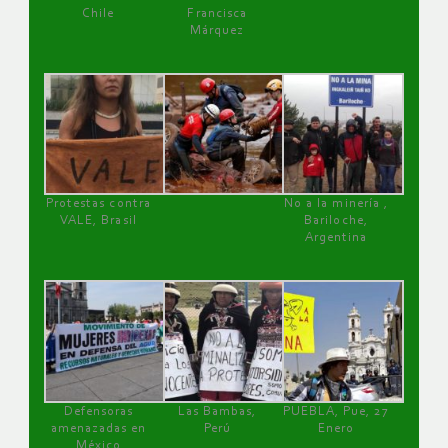
Chile
Francisca
Márquez
Protestas contra
No a la minería ,
VALE, Brasil
Bariloche,
Argentina
Defensoras
Las Bambas,
PUEBLA, Pue, 27
amenazadas en
Perú
Enero
México