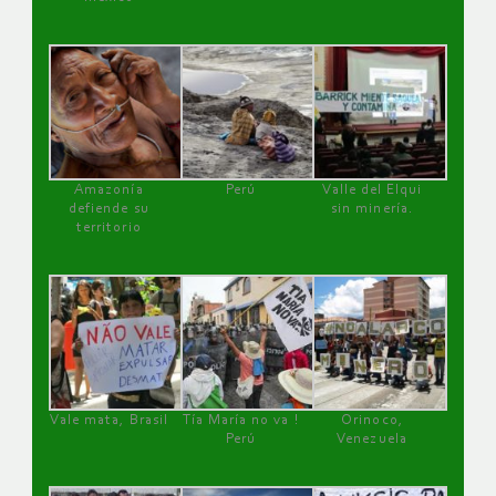
Amazonía
Perú
Valle del Elqui
defiende su
sin minería.
territorio
Vale mata, Brasil
Tía María no va !
Orinoco,
Perú
Venezuela