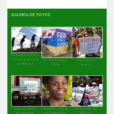
GALERÌA DE FOTOS
Wirakutas luchan
contra la minería
No a Dominga,
VALE mata,
en México
Chile
Brasil
Valle de Elqui
Atentan contra
Defensoras de
sin minería.
la Defensora
Bolivia