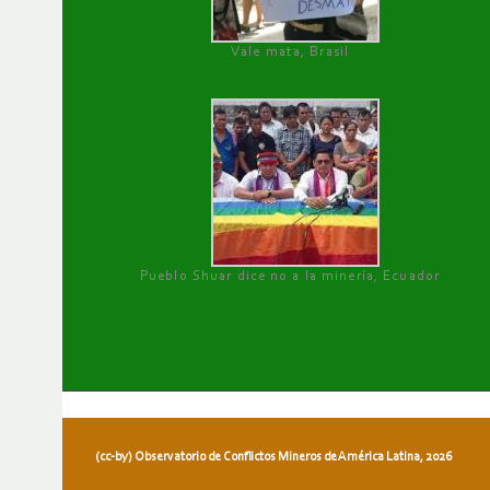
Vale mata, Brasil
Pueblo Shuar dice no a la minería, Ecuador
(cc-by) Observatorio de Conflictos Mineros de América Latina, 2026