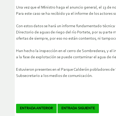
Una vez que el Ministro haga el anuncio general, el 13 de 
Para este caso se ha recibido ya el informe de los actores 
Con estos datos se hará un informe fundamentado técnica y
Directorio de aguas de riego del río Portete, por su parte 
ofertas de siempre, por eso no están contentos, ni tampoco
Han hecho la inspección en el cerro de Sombrederas, y el in
a la fase de explotación se puede contaminar el agua de rie
Estuvieron presentes en el Parque Calderón pobladores de S
Subsecretario a los medios de comunicación.
Navegador
ENTRADA ANTERIOR
ENTRADA SIGUIENTE