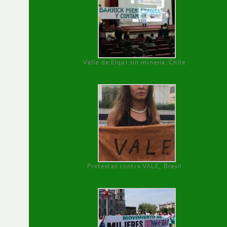
Valle de Elqui sin minería. Chile
Protestas contra VALE, Brasil