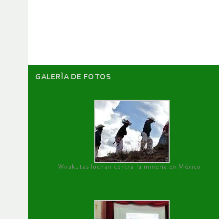
de
artículos
GALERÌA DE FOTOS
Wirakutas luchan contra la minería en México