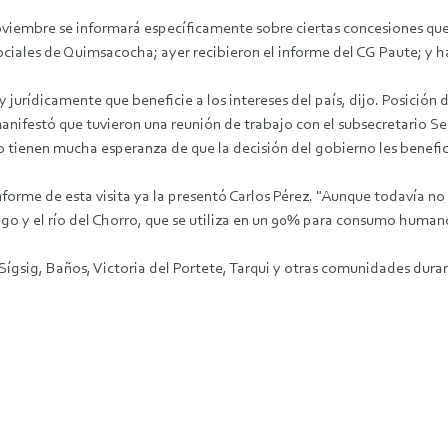
noviembre se informará específicamente sobre ciertas concesiones qu
sociales de Quimsacocha; ayer recibieron el informe del CG Paute; y ha
 jurídicamente que beneficie a los intereses del país, dijo. Posició
manifestó que tuvieron una reunión de trabajo con el subsecretario S
 tienen mucha esperanza de que la decisión del gobierno les benefic
forme de esta visita ya la presentó Carlos Pérez. "Aunque todavía no
go y el río del Chorro, que se utiliza en un 90% para consumo humano
ígsig, Baños, Victoria del Portete, Tarqui y otras comunidades duran