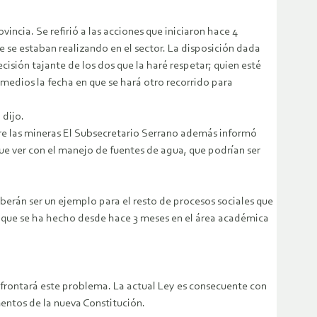
ncia. Se refirió a las acciones que iniciaron hace 4
 se estaban realizando en el sector. La disposición dada
cisión tajante de los dos que la haré respetar; quien esté
medios la fecha en que se hará otro recorrido para
 dijo.
bre las mineras El Subsecretario Serrano además informó
que ver con el manejo de fuentes de agua, que podrían ser
eberán ser un ejemplo para el resto de procesos sociales que
ón que se ha hecho desde hace 3 meses en el área académica
 afrontará este problema. La actual Ley es consecuente con
mentos de la nueva Constitución.