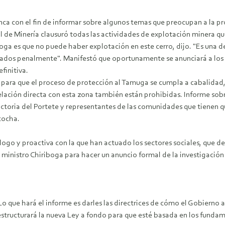
ca con el fin de informar sobre algunos temas que preocupan a la provi
de Minería clausuró todas las actividades de explotación minera que
oga es que no puede haber explotación en este cerro, dijo. "Es una de
ciados penalmente".
Manifestó que oportunamente se anunciará a los 
finitiva.
 para que el proceso de protección al Tamuga se cumpla a cabalidad,
relación directa con esta zona también están prohibidas. Informe so
Victoria del Portete y representantes de las comunidades que tienen 
cocha.
álogo y proactiva con la que han actuado los sectores sociales, que d
el ministro Chiriboga para hacer un anuncio formal de la investigaci
Lo que hará el informe es darles las directrices de cómo el Gobierno
 reestructurará la nueva Ley a fondo para que esté basada en los funda