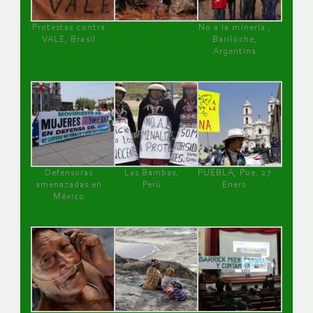
Protestas contra
No a la minería ,
VALE, Brasil
Bariloche,
Argentina
Defensoras
Las Bambas,
PUEBLA, Pue, 27
amenazadas en
Perú
Enero
México