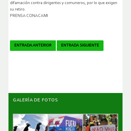
difamación contra dirigentes y comuneros, por lo que exigen
su retiro.
PRENSA CONACAMI
Navegador
ENTRADA ANTERIOR
ENTRADA SIGUIENTE
de
artículos
GALERÌA DE FOTOS