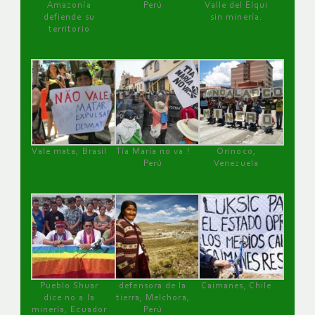
Amazonía
Perú
Valle del Elqui
defiende su
sin minería.
territorio
Vale mata, Brasil
Tía María no va !
Orinoco,
Perú
Venezuela
Pueblo Shuar
defensora de la
Caimanes, Chile
dice no a la
tierra, Melchora,
minería, Ecuador
Perú