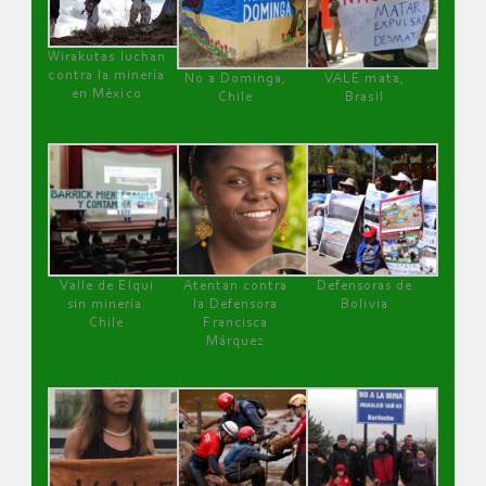
Wirakutas luchan
contra la minería
No a Dominga,
VALE mata,
en México
Chile
Brasil
Valle de Elqui
Atentan contra
Defensoras de
sin minería.
la Defensora
Bolivia
Chile
Francisca
Márquez