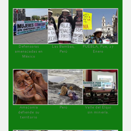
Defensoras
Las Bambas,
PUEBLA, Pue, 27
amenazadas en
Perú
Enero
México
Amazonía
Perú
Valle del Elqui
defiende su
sin minería.
territorio