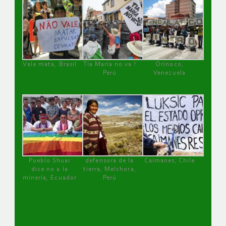
Vale mata, Brasil
Tía María no va !
Orinoco,
Perú
Venezuela
Pueblo Shuar
defensora de la
Caimanes, Chile
dice no a la
tierra, Melchora,
minería, Ecuador
Perú