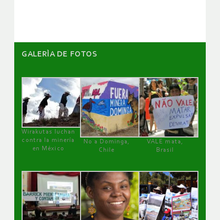
artículos
GALERÌA DE FOTOS
Wirakutas luchan
contra la minería
No a Dominga,
VALE mata,
en México
Chile
Brasil