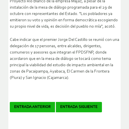
Proyecto Río Blanco de la empresa Majaz, a pesar de la
instalación de la mesa de diálogo programada para el 29 de
octubre con representantes del Estado. "Los pobladores ya
emitieron su voto y opinión en forma democrática escogiendo
su propio nivel de vida, es decisión del pueblo no mía", acotó.
Cabe indicar que el premier Jorge Del Castillo se reunió con una
delegación de 17 personas, entre alcaldes, dirigentes,
comuneros y asesores que integran el FPDSFNP, donde
acordaron que en la mesa de diálogo se tocará como tema
principal la viabilidad del estudio de impacto ambiental en la
zonas de Pacaipampa, Ayabaca, El Carmen de la Frontera
(Piura) y San Ignacio (Cajamarca).
Navegador
ENTRADA ANTERIOR
ENTRADA SIGUIENTE
de