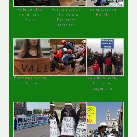
Valle de Elqui
Atentan contra
Defensoras de
sin minería.
la Defensora
Bolivia
Chile
Francisca
Márquez
Protestas contra
No a la minería ,
VALE, Brasil
Bariloche,
Argentina