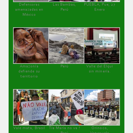
Defensoras
Las Bambas,
PUEBLA, Pue, 27
amenazadas en
Perú
Enero
México
Amazonía
Perú
Valle del Elqui
defiende su
sin minería.
territorio
Vale mata, Brasil
Tía María no va !
Orinoco,