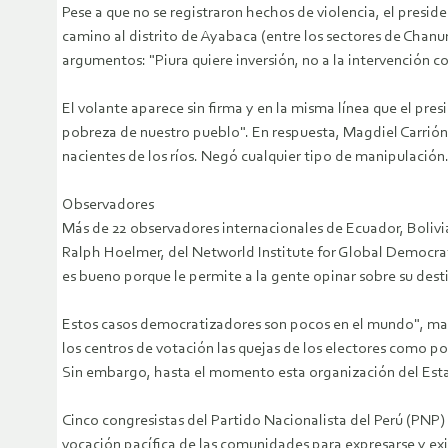
Pese a que no se registraron hechos de violencia, el presi
camino al distrito de Ayabaca (entre los sectores de Chanur
argumentos: "Piura quiere inversión, no a la intervención c
El volante aparece sin firma y en la misma línea que el pre
pobreza de nuestro pueblo". En respuesta, Magdiel Carrión
nacientes de los ríos. Negó cualquier tipo de manipulación
Observadores
Más de 22 observadores internacionales de Ecuador, Bolivi
Ralph Hoelmer, del Networld Institute for Global Democrat
es bueno porque le permite a la gente opinar sobre su dest
Estos casos democratizadores son pocos en el mundo", manif
los centros de votación las quejas de los electores como 
Sin embargo, hasta el momento esta organización del Estado
Cinco congresistas del Partido Nacionalista del Perú (PNP)
vocación pacífica de las comunidades para expresarse y exi