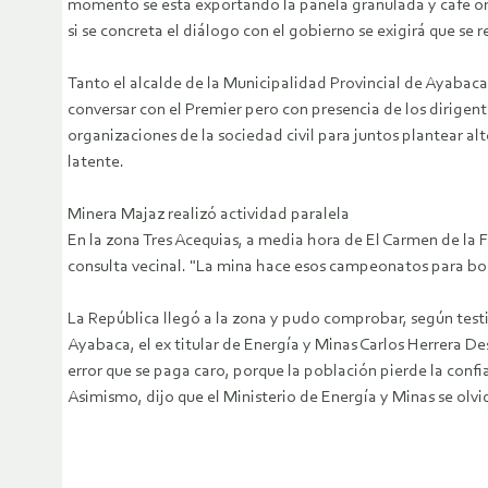
momento se está exportando la panela granulada y café o
si se concreta el diálogo con el gobierno se exigirá que se r
Tanto el alcalde de la Municipalidad Provincial de Ayabac
conversar con el Premier pero con presencia de los dirigent
organizaciones de la sociedad civil para juntos plantear a
latente.
Minera Majaz realizó actividad paralela
En la zona Tres Acequias, a media hora de El Carmen de la 
consulta vecinal. "La mina hace esos campeonatos para bo
La República llegó a la zona y pudo comprobar, según testi
Ayabaca, el ex titular de Energía y Minas Carlos Herrera 
error que se paga caro, porque la población pierde la confi
Asimismo, dijo que el Ministerio de Energía y Minas se olvi