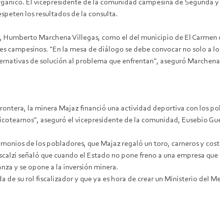
rgánico. El vicepresidente de la comunidad campesina de Segunda y
espeten los resultados de la consulta.
a, Humberto Marchena Villegas, como el del municipio de El Carmen 
es campesinos. "En la mesa de diálogo se debe convocar no solo a los 
lternativas de solución al problema que enfrentan", aseguró Marchena.
Frontera, la minera Majaz financió una actividad deportiva con los po
icotearnos", aseguró el vicepresidente de la comunidad, Eusebio Gue
monios de los pobladores, que Majaz regaló un toro, carneros y cost
Descalzi señaló que cuando el Estado no pone freno a una empresa qu
anza y se opone a la inversión minera.
da de su rol fiscalizador y que ya es hora de crear un Ministerio del 