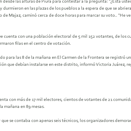
 desde las alturas de Piura para contestar a la pregunta: "¿Esta usted
y durmieron en las plazas de los pueblos a la espera de que se abrier
o de Majaz, caminó cerca de doce horas para marcar su voto.. "He v
ue cuenta con una población electoral de 5 mil 152 votantes, de los cu
rmaron filas en el centro de votación.
do para las 8 de la mañana en El Carmen de la Frontera se registró un
ón que debían instalarse en este distrito, informó Victoria Juárez, 
 cuenta con más de 17 mil electores, cientos de votantes de 21 comun
 la mañana en 89 mesas.
y que se contaba con apenas seis técnicos, los organizadores demorar