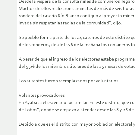
Desde la víspera de la consulta miles de comuneros llegaron
Muchos de ellos realizaron caminatas de más de seis horas 
rondero del caserío Río Blanco contiguo al proyecto miner
invada sin respetar las reglas de la comunidad", dijo.
Su pueblo forma parte de los 44 caseríos de este distrito q
de los ronderos, desde las 6 de la mañana los comuneros fo
A pesar de que el ingreso de los electores estaba programa
del 55% de los miembros titulares de las 25 mesas de votaci
Los ausentes fueron reemplazados por voluntarios.
Volantes provocadores
En Ayabaca el escenario fue similar. En este distrito, que
de Lobos", donde se empezó a atender desde las 8 y 26 de
Debido a que es el distrito con mayor población electoral 