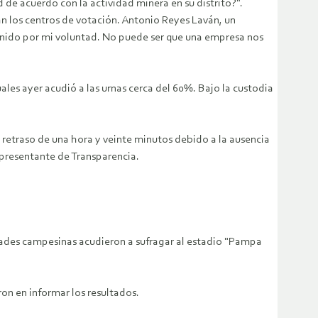
 de acuerdo con la actividad minera en su distrito?".
an los centros de votación. Antonio Reyes Laván, un
enido por mi voluntad. No puede ser que una empresa nos
ales ayer acudió a las urnas cerca del 60%. Bajo la custodia
 retraso de una hora y veinte minutos debido a la ausencia
representante de Transparencia.
idades campesinas acudieron a sufragar al estadio "Pampa
on en informar los resultados.