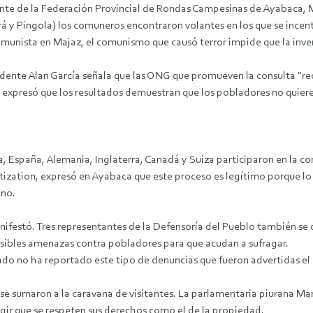
dente de la Federación Provincial de Rondas Campesinas de Ayabaca, 
á y Pingola) los comuneros encontraron volantes en los que se incentiv
omunista en Majaz, el comunismo que causó terror impide que la inver
sidente Alan García señala que las ONG que promueven la consulta "re
 expresó que los resultados demuestran que los pobladores no quieren
.
a, España, Alemania, Inglaterra, Canadá y Suiza participaron en la c
ization, expresó en Ayabaca que este proceso es legítimo porque lo 
ino.
estó. Tres representantes de la Defensoría del Pueblo también se de
posibles amenazas contra pobladores para que acudan a sufragar.
 no ha reportado este tipo de denuncias que fueron advertidas el lu
 se sumaron a la caravana de visitantes. La parlamentaria piurana Ma
gir que se respeten sus derechos como el de la propiedad.