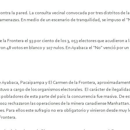
contra la pared. La consulta vecinal convocada por tres distritos de l
ni amenazas. En medio de un escenario de tranquilidad, se impuso el "
e la Frontera el 93 por ciento de los 3, 053 electores que acudieron a 
aron 48 votos en blanco y 107 nulos. En Ayabaca el "No" venció por
 de Ayabaca, Pacaipampa y El Carmen de la Frontera, aproximadamente
stuvo a cargo de los organismos electorales.
El carácter de ilegalida
bladores de esta parte del país: la concurrencia fue masiva. De est
002 rechazaron las operaciones de la minera canadiense Manhattan. E
s. Para ellos este sufragio no era obligatorio y vinieron desde muy l
Frontera.