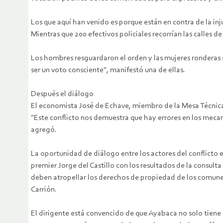
Los que aquí han venido es porque están en contra de la i
Mientras que 200 efectivos policiales recorrían las calles 
Los hombres resguardaron el orden y las mujeres ronderas s
ser un voto consciente", manifestó una de ellas.
Después el diálogo
El economista José de Echave, miembro de la Mesa Técnica d
"Este conflicto nos demuestra que hay errores en los meca
agregó.
La oportunidad de diálogo entre los actores del conflicto 
premier Jorge del Castillo con los resultados de la consult
deben atropellar los derechos de propiedad de los comuner
Carrión.
El dirigente está convencido de que Ayabaca no solo tiene 