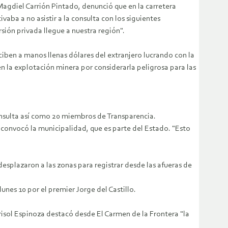
Magdiel Carrión Pintado, denunció que en la carretera
aba a no asistir a la consulta con los siguientes
sión privada llegue a nuestra región".
ciben a manos llenas dólares del extranjero lucrando con la
 la explotación minera por considerarla peligrosa para las
onsulta así como 20 miembros de Transparencia.
convocó la municipalidad, que es parte del Estado. "Esto
splazaron a las zonas para registrar desde las afueras de
nes 10 por el premier Jorge del Castillo.
risol Espinoza destacó desde El Carmen de la Frontera "la