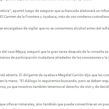
njusticia", apuntó luego de asegurar que su bancada elaborará un inf
de El Carmen de la Frontera y Ayabaca, más de 700 ronderos custodiaro
e encargaban de vigilar que no se consumiera alcohol antes del sufr
el caso Majaz, aseguró que la gran tarea después de la consulta es a
nismos de participación ciudadana alrededor de las concesiones y l
está abierta. El dirigente de Ayabaca Magdiel Carrión dijo que las c
a en la mano. "El diálogo lo seguiremos buscando, pero se deben respe
os, ya que nosotros también tenemos el derecho de vivir y de decid
que ofrecer minerales, sino también que puede convertirse en un puebl