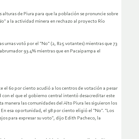
as alturas de Piura para que la población se pronuncie sobre
No" a la actividad minera en rechazo al proyecto Río
las urnas votó por el "No" (2, 825 votantes) mientras que 73
 un abrumador 93.4% mientras que en Pacaipampa el
 el 60 por ciento acudió a los centros de votación a pesar
d con el que el gobierno central intentó desacreditar este
a manera las comunidades del Alto Piura les siguieron los
n esa oportunidad, el 98 por ciento eligió el "No". "Los
ejos para expresar su voto", dijo Edith Pacheco, la