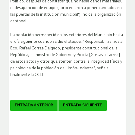
Político, después de constatar que no había daños materiales,
ni desaparición de equipos, procedieron a poner candados en
las puertas de la institución municipal", indica la organización
cantonal.
La población permaneció en los exteriores del Municipio hasta
el día siguiente cuando se dio el ataque. "Responsabilizamos al
Eco. Rafael Correa Delgado, presidente constitucional de la
República, al ministro de Gobierno y Policía [Gustavo Larrea]
de estos actos y otros que atenten contra la integridad física y
psicológica de la población de Limón-Indanza", señala
finalmente la CCLI.
Navegador
ENTRADA ANTERIOR
ENTRADA SIGUIENTE
de
artículos