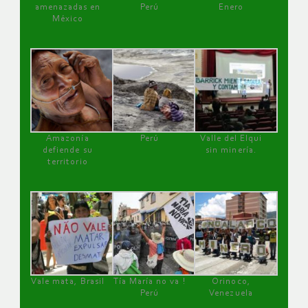
amenazadas en
Perú
Enero
México
Amazonía
Perú
Valle del Elqui
defiende su
sin minería.
territorio
Vale mata, Brasil
Tía María no va !
Orinoco,
Perú
Venezuela