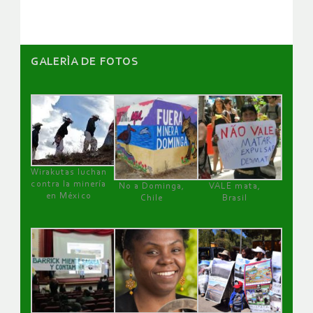
GALERÌA DE FOTOS
Wirakutas luchan
contra la minería
No a Dominga,
VALE mata,
en México
Chile
Brasil