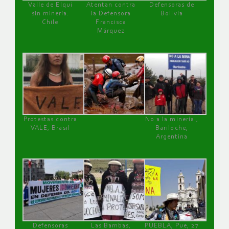
Valle de Elqui
Atentan contra
Defensoras de
sin minería.
la Defensora
Bolivia
Chile
Francisca
Márquez
Protestas contra
No a la minería ,
VALE, Brasil
Bariloche,
Argentina
Defensoras
Las Bambas,
PUEBLA, Pue, 27