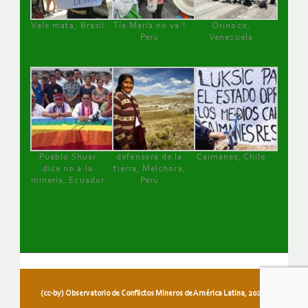
Vale mata, Brasil
Tía María no va !
Orinoco,
Perú
Venezuela
Pueblo Shuar
defensora de la
Caimanes, Chile
dice no a la
tierra, Melchora,
minería, Ecuador
Perú
(cc-by) Observatorio de Conflictos Mineros de América Latina, 2026