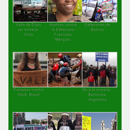
Valle de Elqui
Atentan contra
Defensoras de
sin minería.
la Defensora
Bolivia
Chile
Francisca
Márquez
Protestas contra
No a la minería ,
VALE, Brasil
Bariloche,
Argentina