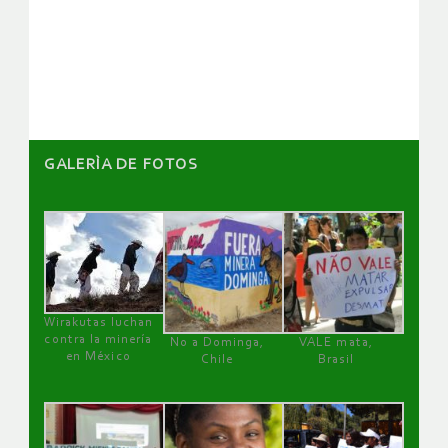
de
artículos
GALERÌA DE FOTOS
Wirakutas luchan
contra la minería
No a Dominga,
VALE mata,
en México
Chile
Brasil