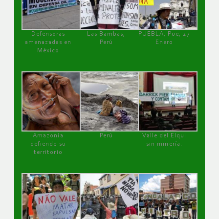
Defensoras
Las Bambas,
PUEBLA, Pue, 27
amenazadas en
Perú
Enero
México
Amazonía
Perú
Valle del Elqui
defiende su
sin minería.
territorio