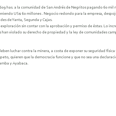
609 has. a la comunidad de San Andrés de Negritos pagando 60 mil 
eniendo US$ 60 millones . Negocio redondo para la empresa, despojo 
ades de Yanta, Segunda y Cajas.
exploración sin contar con la aprobación y permiso de éstas. Lo incre
s han violado su derecho de propiedad y la ley de comunidades camp
ben luchar contra la minera, a costa de exponer su seguridad física 
espeto, quieren que la democracia funcione y que no sea una declar
bamba y Ayabaca.