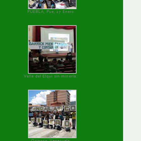
PUEBLA, Pue, 27 Enero
Valle del Elqui sin minería.
Orinoco, Venezuela