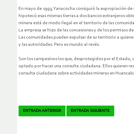
En mayo de 1993, Yanacocha consiguió la expropiación de 
hipotecó esas mismas tierras a dos bancos extranjeros obt
minera está de modo ilegal en el territorio de las comunid
La empresa se hizo de las concesiones y de los permisos de 
Las comunidades pueden expulsar de su territorio a quiene
y las autoridades. Pero es mundo al revés.
Son los campesinos los que, desprotegidos por el Estado, de
optado por hacer una consulta ciudadana. Ellos quieren r
consulta ciudadana sobre actividades mineras en Huanca
Navegador
ENTRADA ANTERIOR
ENTRADA SIGUIENTE
de