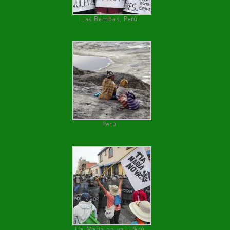
Las Bambas, Perú
Perú
Tía María no va ! Perú