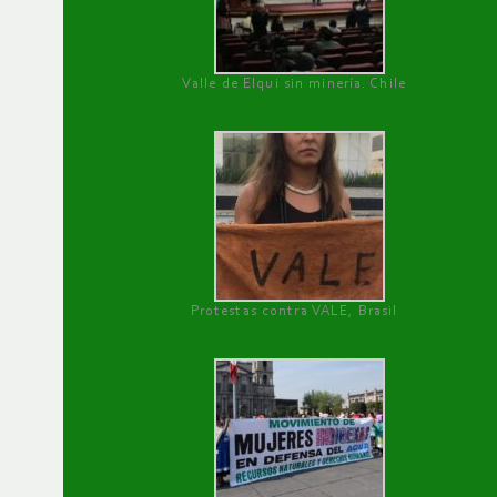
Valle de Elqui sin minería. Chile
Protestas contra VALE, Brasil