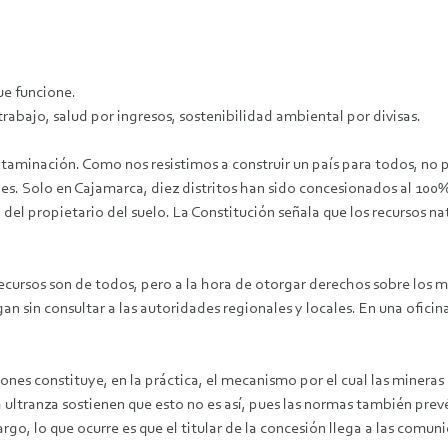
ue funcione.
rabajo, salud por ingresos, sostenibilidad ambiental por divisas.
ontaminación. Como nos resistimos a construir un país para todos, no
. Solo en Cajamarca, diez distritos han sido concesionados al 100% 
 del propietario del suelo. La Constitución señala que los recursos na
ecursos son de todos, pero a la hora de otorgar derechos sobre los 
gan sin consultar a las autoridades regionales y locales. En una ofici
nes constituye, en la práctica, el mecanismo por el cual las mineras 
 ultranza sostienen que esto no es así, pues las normas también prev
rgo, lo que ocurre es que el titular de la concesión llega a las comuni