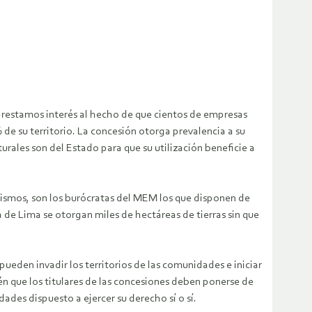
 prestamos interés al hecho de que cientos de empresas
de su territorio.
La concesión otorga prevalencia a su
turales son del Estado para que su utilización beneficie a
mismos, son los burócratas del MEM los que disponen de
na de Lima se otorgan miles de hectáreas de tierras sin que
pueden invadir los territorios de las comunidades e iniciar
én que los titulares de las concesiones deben ponerse de
dades dispuesto a ejercer su derecho sí o sí.