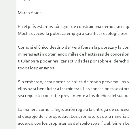
Marco Arana.
En el país estamos aún lejos de construir una democracia q
Muchas veces, la pobreza empuja a sacrificar ecología por t
Como si el único destino del Perú fueran la pobreza y la c
mineras están obteniendo miles de hectáreas de concesiones
titular para poder realizar actividades por sobre el derecho
todos los peruanos.
Sin embargo, esta norma se aplica de modo perverso: los r
ellos para beneficiar a las mineras. Las concesiones se otor
sea requisito consultar previamente a los dueños del suelo.
La manera como la legislación regula la entrega de concesio
el despojo de la propiedad. Los promotores de la minería a
acuerdo con los propietarios del suelo superficial. Sin emba