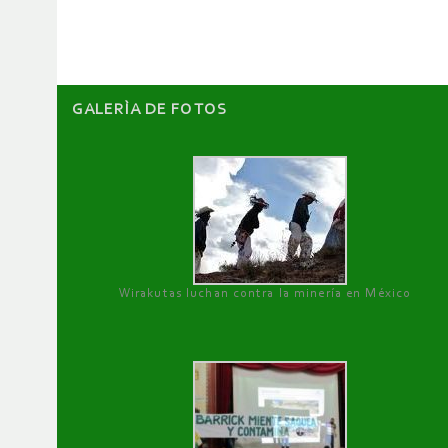
artículos
GALERÌA DE FOTOS
Wirakutas luchan contra la minería en México