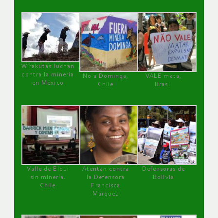
Wirakutas luchan
contra la minería
No a Dominga,
VALE mata,
en México
Chile
Brasil
Valle de Elqui
Atentan contra
Defensoras de
sin minería.
la Defensora
Bolivia
Chile
Francisca
Márquez