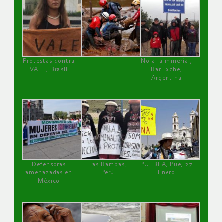
Protestas contra
No a la minería ,
VALE, Brasil
Bariloche,
Argentina
Defensoras
Las Bambas,
PUEBLA, Pue, 27
amenazadas en
Perú
Enero
México