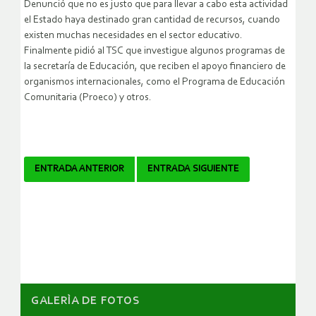
Denunció que no es justo que para llevar a cabo esta actividad
el Estado haya destinado gran cantidad de recursos, cuando
existen muchas necesidades en el sector educativo.
Finalmente pidió al TSC que investigue algunos programas de
la secretaría de Educación, que reciben el apoyo financiero de
organismos internacionales, como el Programa de Educación
Comunitaria (Proeco) y otros.
Navegador
ENTRADA ANTERIOR
ENTRADA SIGUIENTE
de
artículos
GALERÌA DE FOTOS