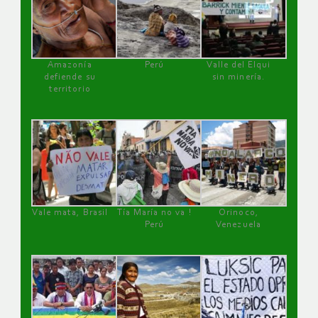
Amazonía
Perú
Valle del Elqui
defiende su
sin minería.
territorio
Vale mata, Brasil
Tía María no va !
Orinoco,
Perú
Venezuela