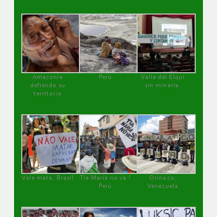
Amazonía
Perú
Valle del Elqui
defiende su
sin minería.
territorio
Vale mata, Brasil
Tía María no va !
Orinoco,
Perú
Venezuela