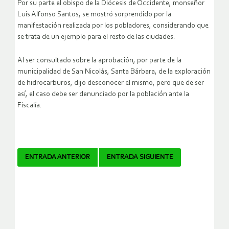
Por su parte el obispo de la Diócesis de Occidente, monseñor
Luis Alfonso Santos, se mostró sorprendido por la
manifestación realizada por los pobladores, considerando que
se trata de un ejemplo para el resto de las ciudades.
Al ser consultado sobre la aprobación, por parte de la
municipalidad de San Nicolás, Santa Bárbara, de la exploración
de hidrocarburos, dijo desconocer el mismo, pero que de ser
así, el caso debe ser denunciado por la población ante la
Fiscalía.
Navegador
ENTRADA ANTERIOR
ENTRADA SIGUIENTE
de
artículos