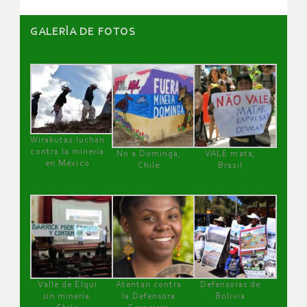
GALERÌA DE FOTOS
Wirakutas luchan
contra la minería
No a Dominga,
VALE mata,
en México
Chile
Brasil
Valle de Elqui
Atentan contra
Defensoras de
sin minería.
la Defensora
Bolivia