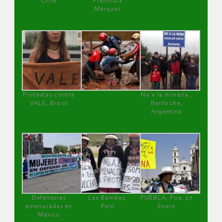
Chile
Francisca
Márquez
Protestas contra
No a la minería ,
VALE, Brasil
Bariloche,
Argentina
Defensoras
Las Bambas,
PUEBLA, Pue, 27
amenazadas en
Perú
Enero
México