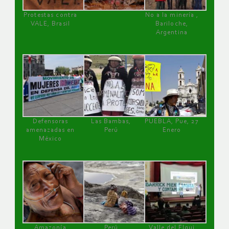
Protestas contra
No a la minería ,
VALE, Brasil
Bariloche,
Argentina
Defensoras
Las Bambas,
PUEBLA, Pue, 27
amenazadas en
Perú
Enero
México
Amazonía
Perú
Valle del Elqui