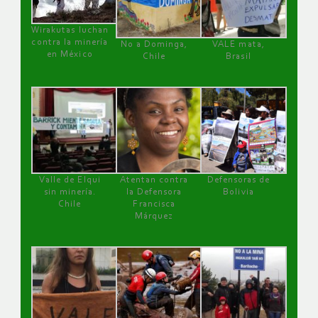
Wirakutas luchan
contra la minería
No a Dominga,
VALE mata,
en México
Chile
Brasil
Valle de Elqui
Atentan contra
Defensoras de
sin minería.
la Defensora
Bolivia
Chile
Francisca
Márquez