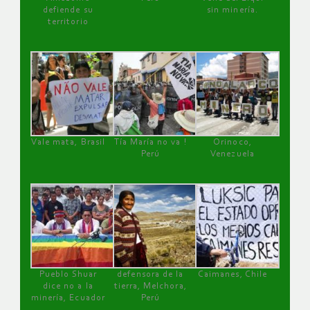
defiende su
sin minería.
territorio
Vale mata, Brasil
Tía María no va !
Orinoco,
Perú
Venezuela
Pueblo Shuar
defensora de la
Caimanes, Chile
dice no a la
tierra, Melchora,
minería, Ecuador
Perú