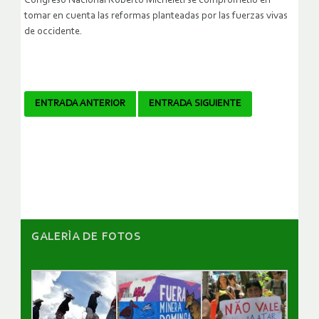
Congreso Nacional Roberto Micheleti se comprometió en
tomar en cuenta las reformas planteadas por las fuerzas vivas
de occidente.
Navegador
ENTRADA ANTERIOR
ENTRADA SIGUIENTE
de
artículos
GALERÌA DE FOTOS