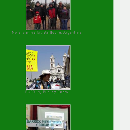
No a la minería , Bariloche, Argentina
PUEBLA, Pue, 27 Enero