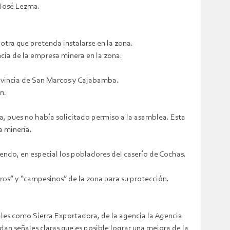
 José Lezma.
otra que pretenda instalarse en la zona.
cia de la empresa minera en la zona.
 provincia de San Marcos y Cajabamba.
n.
, pues no había solicitado permiso a la asamblea. Esta
a minería.
endo, en especial los pobladores del caserío de Cochas.
s” y “campesinos” de la zona para su protección.
les como Sierra Exportadora, de la agencia la Agencia
 señales claras que es posible lograr una mejora de la