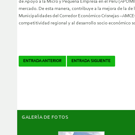
de Apoyo a la Micro y Pequeña Empresa en el Perú (APOMIP
mercado. De esta manera, contribuye a la mejora de la de l
Municipalidades del Corredor Económico Crisnejas –AMCEC, 
competitividad regional y al desarrollo socio económico so
Navegador
ENTRADA ANTERIOR
ENTRADA SIGUIENTE
de
artículos
GALERÌA DE FOTOS