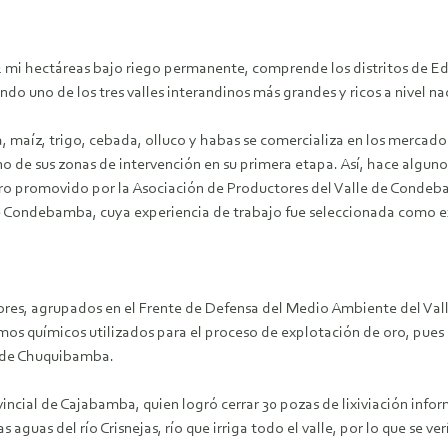
mi hectáreas bajo riego permanente, comprende los distritos de Edu
 uno de los tres valles interandinos más grandes y ricos a nivel na
, maíz, trigo, cebada, olluco y habas se comercializa en los mercad
o de sus zonas de intervención en su primera etapa. Así, hace algu
tro promovido por la Asociación de Productores del Valle de Conde
de Condebamba, cuya experiencia de trabajo fue seleccionada como e
ltores, agrupados en el Frente de Defensa del Medio Ambiente del V
os químicos utilizados para el proceso de explotación de oro, pues 
o de Chuquibamba.
ovincial de Cajabamba, quien logró cerrar 30 pozas de lixiviación inf
guas del río Crisnejas, río que irriga todo el valle, por lo que se ve