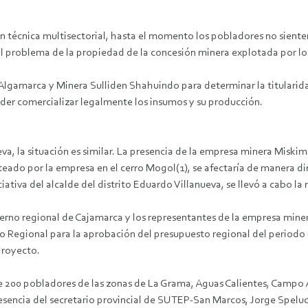
ón técnica multisectorial, hasta el momento los pobladores no sient
 el problema de la propiedad de la concesión minera explotada por lo
ra Algamarca y Minera Sulliden Shahuindo para determinar la titularid
oder comercializar legalmente los insumos y su producción.
ueva, la situación es similar. La presencia de la empresa minera Mis
eado por la empresa en el cerro Mogol(1), se afectaría de manera dire
ativa del alcalde del distrito Eduardo Villanueva, se llevó a cabo la
erno regional de Cajamarca y los representantes de la empresa miner
 Regional para la aprobación del presupuesto regional del periodo 2
proyecto.
 200 pobladores de las zonas de La Grama, Aguas Calientes, Campo A
esencia del secretario provincial de SUTEP-San Marcos, Jorge Speluci