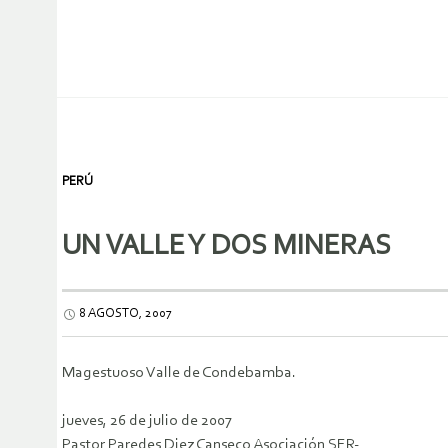
PERÚ
UN VALLE Y DOS MINERAS
8 AGOSTO, 2007
Magestuoso Valle de Condebamba.
jueves, 26 de julio de 2007
Pastor Paredes Diez Canseco Asociación SER-