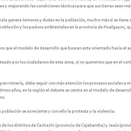
s y mejorando las condiciones técnicas para que sus tierras sean má
cala genera temores y dudas en la población, mucho más si se tiene 
población y los pasivos ambientales en la provincia de Hualgayoc,
a que el modelo de desarrollo que buscan esta orientado hacia el agr
nteado por los ciudadanos de esta zona, si no queremos que en el cor
gran minería, debe seguir con más atención los procesos sociales a niv
 últimos años, en la región el debate se centra en el modelo de desar
os.
población se acreciente y con ello la protesta y la violencia.
s de los distritos de Cachachi (provincia de Cajabamba) y Jesús (pro