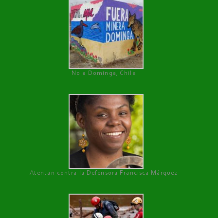
No a Dominga, Chile
Atentan contra la Defensora Francisca Márquez