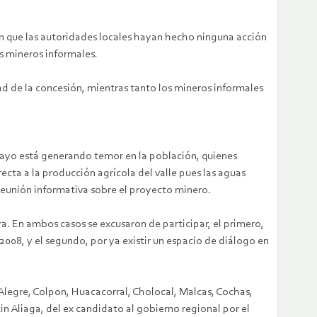
en que las autoridades locales hayan hecho ninguna acción
s mineros informales.
ad de la concesión, mientras tanto los mineros informales
kimayo está generando temor en la población, quienes
cta a la producción agrícola del valle pues las aguas
 reunión informativa sobre el proyecto minero.
a. En ambos casos se excusaron de participar, el primero,
008, y el segundo, por ya existir un espacio de diálogo en
legre, Colpon, Huacacorral, Cholocal, Malcas, Cochas,
n Aliaga, del ex candidato al gobierno regional por el