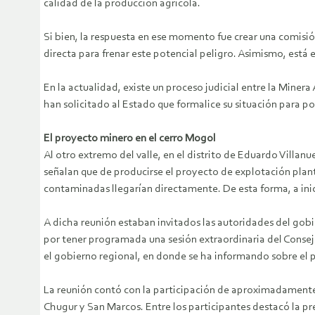
calidad de la producción agrícola.
Si bien, la respuesta en ese momento fue crear una comisi
directa para frenar este potencial peligro. Asimismo, está
En la actualidad, existe un proceso judicial entre la Mine
han solicitado al Estado que formalice su situación para p
El proyecto minero en el cerro Mogol
Al otro extremo del valle, en el distrito de Eduardo Villan
señalan que de producirse el proyecto de explotación plant
contaminadas llegarían directamente. De esta forma, a inici
A dicha reunión estaban invitados las autoridades del gobi
por tener programada una sesión extraordinaria del Consejo
el gobierno regional, en donde se ha informando sobre el 
La reunión contó con la participación de aproximadamente
Chugur y San Marcos. Entre los participantes destacó la pr