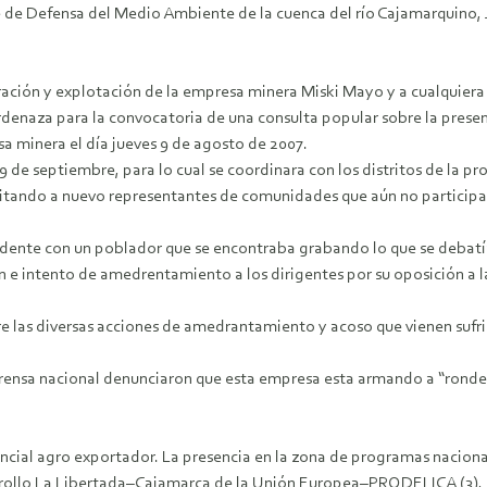
e de Defensa del Medio Ambiente de la cuenca del río Cajamarquino,
oración y explotación de la empresa minera Miski Mayo y a cualquiera 
rdenaza para la convocatoria de una consulta popular sobre la presen
sa minera el día jueves 9 de agosto de 2007.
l 9 de septiembre, para lo cual se coordinara con los distritos de la
vitando a nuevo representantes de comunidades que aún no participa
idente con un poblador que se encontraba grabando lo que se debatía
e intento de amedrentamiento a los dirigentes por su oposición a l
re las diversas acciones de amedrantamiento y acoso que vienen sufri
nsa nacional denunciaron que esta empresa esta armando a “rondero
cial agro exportador. La presencia en la zona de programas naciona
llo La Libertada–Cajamarca de la Unión Europea–PRODELICA (3), dan