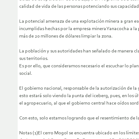
calidad de vida de las personas potenciando sus capacidade
La potencial amenaza de una explotación minera a gran es
incumplidas hechas por la empresa minera Yanacocha a la 
más de 20 millones de dólares limpiar la zona.
La población y sus autoridades han señalado de manera clar
sus territorios.
Es por ello, que consideramos necesario el escuchar lo pla
social.
El gobierno nacional, responsable de la autorización de la 
esto estará solo viendo la punta del iceberg, pues, en los
el agropecuario, al que el gobierno central hace oídos sord
Con esto, solo estamos logrando que el resentimiento de la 
Notas (1)El cerro Mogol se encuentra ubicado en los límite