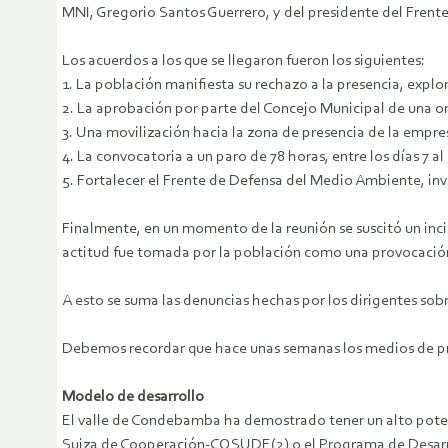
MNI, Gregorio Santos Guerrero, y del presidente del Frent
Los acuerdos a los que se llegaron fueron los siguientes:
1. La población manifiesta su rechazo a la presencia, expl
2. La aprobación por parte del Concejo Municipal de una o
3. Una movilización hacia la zona de presencia de la empre
4. La convocatoria a un paro de 78 horas, entre los días 7 a
5. Fortalecer el Frente de Defensa del Medio Ambiente, in
Finalmente, en un momento de la reunión se suscitó un inc
actitud fue tomada por la población como una provocación 
A esto se suma las denuncias hechas por los dirigentes sob
Debemos recordar que hace unas semanas los medios de pre
Modelo de desarrollo
El valle de Condebamba ha demostrado tener un alto poten
Suiza de Cooperación-COSUDE(2) o el Programa de Desarro