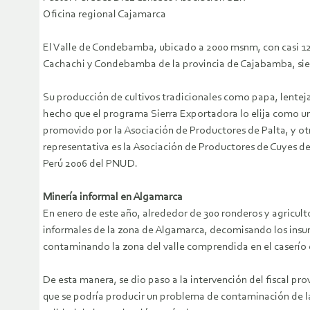
Oficina regional Cajamarca
El Valle de Condebamba, ubicado a 2000 msnm, con casi 12 
Cachachi y Condebamba de la provincia de Cajabamba, siendo
Su producción de cultivos tradicionales como papa, lenteja
hecho que el programa Sierra Exportadora lo elija como un
promovido por la Asociación de Productores de Palta, y o
representativa es la Asociación de Productores de Cuyes 
Perú 2006 del PNUD.
Minería informal en Algamarca
En enero de este año, alrededor de 300 ronderos y agricu
informales de la zona de Algamarca, decomisando los insum
contaminando la zona del valle comprendida en el caserí
De esta manera, se dio paso a la intervención del fiscal pr
que se podría producir un problema de contaminación de las a