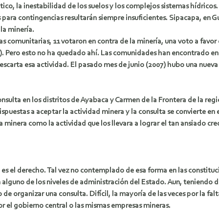
ico, la inestabilidad de los suelos y los complejos sistemas hídricos.
para contingencias resultarán siempre insuficientes. Sipacapa, en G
la minería.
as comunitarias, 11 votaron en contra de la minería, una voto a favor 
2). Pero esto no ha quedado ahí. Las comunidades han encontrado en 
 descarta esa actividad. El pasado mes de junio (2007) hubo una nue
onsulta en los distritos de Ayabaca y Carmen de la Frontera de la reg
ispuestas a aceptar la actividad minera y la consulta se convierte e
a minera como la actividad que los llevara a lograr el tan ansiado c
es el derecho. Tal vez no contemplado de esa forma en las constituc
alguno de los niveles de administración del Estado. Aun, teniendo d
 de organizar una consulta. Difícil, la mayoría de las veces por la f
or el gobierno central o las mismas empresas mineras.