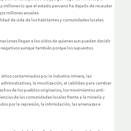
 millones lo que el estado peruano ha dejado de recaudar
170 millones anuales.
lidad de vida de los habitantes y comunidades locales.
ormaciones llegan a los oídos de quienes aun pueden decidir
os negativos aunque también porque los supuestos
 sitios contaminados por la industria minera, las
y administrativas, la movilización, el cabildeo para cambiar
echos de los pueblos originarios, los movimientos anti-
iencias de las comunidades locales frente a la minería y
os por la represión, la intimidación, las amenazas e