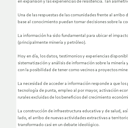
en expansión y las experiencias de resistencia. Tan asimétr
Una de las respuestas de las comunidades frente al arribo
base al conocimiento puedan tomar decisiones sobre la con
La información ha sido fundamental para ubicar el impacto 
(principalmente minería y petróleo).
Hoy en día, los datos, testimonios y experiencias disponibl
sistematización y análisis de información sobre la minería
con la posibilidad de tener como vecinos a proyectos mine
La necesidad de acceder a información responde a que los p
tecnología de punta, empleo al por mayor, activación eco
rurales excluidas de los beneficios del crecimiento económi
La construcción de infraestructura educativa y de salud, a
lado, el arribo de nuevas actividades extractivas a territ
transformado casi en un debate ideológico.