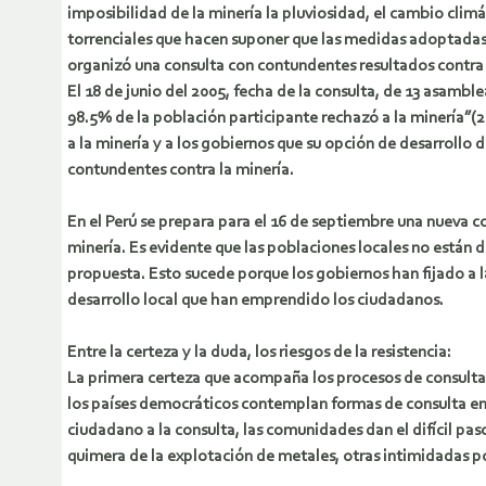
imposibilidad de la minería la pluviosidad, el cambio climát
torrenciales que hacen suponer que las medidas adoptadas 
organizó una consulta con contundentes resultados contra 
El 18 de junio del 2005, fecha de la consulta, de 13 asamble
98.5% de la población participante rechazó a la minería”(
a la minería y a los gobiernos que su opción de desarrollo
contundentes contra la minería.
En el Perú se prepara para el 16 de septiembre una nueva c
minería. Es evidente que las poblaciones locales no están d
propuesta. Esto sucede porque los gobiernos han fijado a l
desarrollo local que han emprendido los ciudadanos.
Entre la certeza y la duda, los riesgos de la resistencia:
La primera certeza que acompaña los procesos de consulta 
los países democráticos contemplan formas de consulta en 
ciudadano a la consulta, las comunidades dan el difícil paso
quimera de la explotación de metales, otras intimidadas p