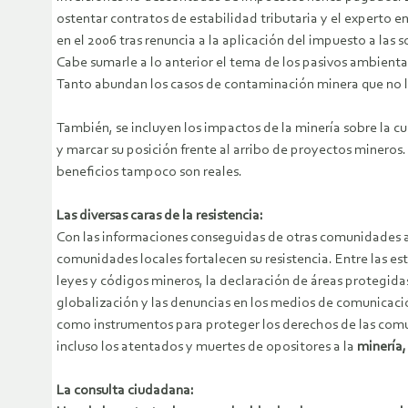
ostentar contratos de estabilidad tributaria y el expert
en el 2006 tras renuncia a la aplicación del impuesto a la
Cabe sumarle a lo anterior el tema de los pasivos ambienta
Tanto abundan los casos de contaminación minera que no l
También, se incluyen los impactos de la minería sobre la cu
y marcar su posición frente al arribo de proyectos minero
beneficios tampoco son reales.
Las diversas caras de la resistencia:
Con las informaciones conseguidas de otras comunidades afec
comunidades locales fortalecen su resistencia. Entre las est
leyes y códigos mineros, la declaración de áreas protegida
globalización y las denuncias en los medios de comunicación
como instrumentos para proteger los derechos de las comun
incluso los atentados y muertes de opositores a la
minería,
La consulta ciudadana: