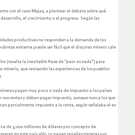
ente con el caso Majaz, a plantear el debate sobre qué
desarrollo, el crecimiento o el progreso. Según las
tividades productivas no responden a la demanda de los
obreza extrema puede ser fácil que el discurso minero cale
e (resalta la inevitable frase de “peor es nada”) para
a minería, que revisando las experiencias de los pueblos
a.
s mineras pagan muy poco o nada de impuesto a los países
r sus rentas y deban pagar impuesto, aunque nunca los que
ban parcialmente impuesto a la renta, según señalaba el ex
erca de 3,000 millones de dólares por concepto de
peran en este país sólo 25 pagan regalías mineras por