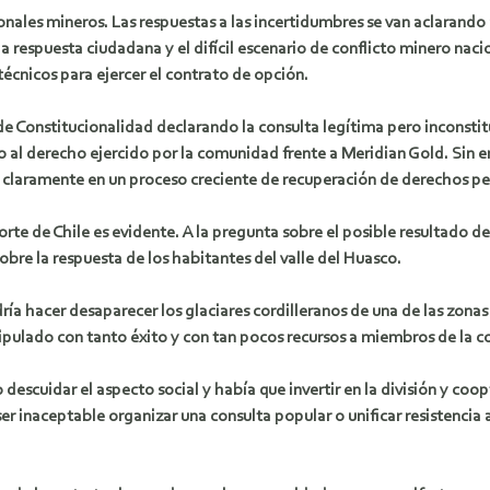
onales mineros. Las respuestas a las incertidumbres se van aclarando
 respuesta ciudadana y el difícil escenario de conflicto minero nacio
técnicos para ejercer el contrato de opción.
de Constitucionalidad declarando la consulta legítima pero inconstit
al derecho ejercido por la comunidad frente a Meridian Gold. Sin e
claramente en un proceso creciente de recuperación de derechos per
rte de Chile es evidente. A la pregunta sobre el posible resultado d
sobre la respuesta de los habitantes del valle del Huasco.
a hacer desaparecer los glaciares cordilleranos de una de las zonas 
pulado con tanto éxito y con tan pocos recursos a miembros de la c
 descuidar el aspecto social y había que invertir en la división y coo
r inaceptable organizar una consulta popular o unificar resistencia a