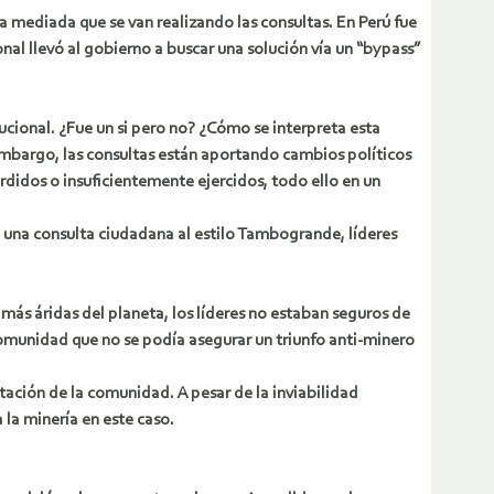
 a mediada que se van realizando las consultas. En Perú fue
nal llevó al gobierno a buscar una solución vía un “bypass”
ucional. ¿Fue un si pero no? ¿Cómo se interpreta esta
mbargo, las consultas están aportando cambios políticos
didos o insuficientemente ejercidos, todo ello en un
e una consulta ciudadana al estilo Tambogrande, líderes
más áridas del planeta, los líderes no estaban seguros de
omunidad que no se podía asegurar un triunfo anti-minero
ptación de la comunidad. A pesar de la inviabilidad
 la minería en este caso.