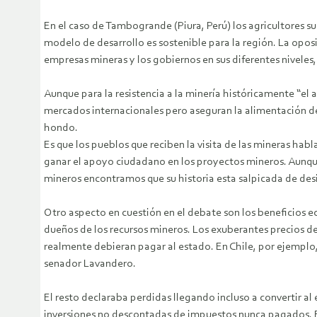
En el caso de Tambogrande (Piura, Perú) los agricultores s
modelo de desarrollo es sostenible para la región. La oposi
empresas mineras y los gobiernos en sus diferentes niveles, 
Aunque para la resistencia a la minería históricamente “el
mercados internacionales pero aseguran la alimentación de
hondo.
Es que los pueblos que reciben la visita de las mineras hab
ganar el apoyo ciudadano en los proyectos mineros. Aunque e
mineros encontramos que su historia esta salpicada de desil
Otro aspecto en cuestión en el debate son los beneficios 
dueños de los recursos mineros. Los exuberantes precios d
realmente debieran pagar al estado. En Chile, por ejemplo
senador Lavandero.
El resto declaraba perdidas llegando incluso a convertir al
inversiones no descontadas de impuestos nunca pagados. En