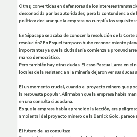
Otras, convertidas en defensoras de los intereses transnaci
desconocida por las autoridades, pero la contundencia de la
político: declarar que la empresa no cumplía los requisitos 
En Sipacapa se acaba de conocer la resolución de la Corte 
resolución? En Esquel tampoco hubo reconocimiento pleno 
importantes ya que la ciudadanía comienza a pronunciarse 
marco democrático.
Pero también hay otras dudas. El caso Pascua Lama en el no
locales de la resistencia a la minería dejaron ver sus dudas 
El un momento crucial, cuando el proyecto minero que podrí
la respuesta popular. Afirmaban que la empresa había mani
en una consulta ciudadana.
Es que la empresa había aprendido la lección, era peligroso
ambiental del proyecto minero de la Barrick Gold, parece se
El futuro de las consultas: