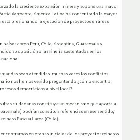
forzado la creciente expansión minera y supone una mayor
. Particularmente, América Latina ha concentrado la mayor
ra esta presionando la ejecución de proyectos en áreas
En países como Perú, Chile, Argentina, Guatemala y
ido su oposición a la minería sustentadas en los
 nacional.
demandas sean atendidas, muchas veces los conflictos
escenario nos hemos venido preguntando ¿cómo encontrar
procesos democráticos a nivel local?
onsultas ciudadanas constituye un mecanismo que aporta a
Guatemala) podrían constituir referencias en ese sentido;
to minero Pascua Lama (Chile).
 encontramos en etapas iniciales de los proyectos mineros