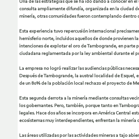
Una de las estrategias que se ha ido dando a conocer en el
consulta ampliamente difundía, organizada en la ciudad de
minería, otras comunidades fueron contemplando dentro de 
Esta experiencia tuvo repercusión internacional precisament
hemisferio norte, incluidos aquellos de donde provienen l
intenciones de explotar el oro de Tambogrande, en parte po
ciudadana reglamentada por la ley ambiental durante el p
La empresa no logró realizar las audiencias públicas necesa
Después de Tambogrande, la austral localidad de Esquel, en 
de un 80% de la población local rechazo el proyecto de Mer
Esta segunda derrota a la minería mediante consultas vecin
los gobernantes. Pero, también, porque tanto en Tambogran
legales. Hace dos años se incorpora en América Central esta
ecosistemas muy interdependientes, enfrentan la minería d
Las áreas utilizadas por las actividades mineras a tajo abi