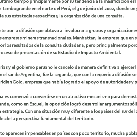
 último tiempo principalmente por su tendencia a la
masificación es 
 Tambogrande en el norte del Perú, el 3 de junio del 2002, donde un
sus estrategias específicas, la organización de una consulta.
e por la difusión que obtuvo al involucrar a grupos y organizaciones
as empresas mineras transnacionales. Manhattan, la empresa que en 
r los resultados de la consulta ciudadana, pero principalmente porqu
roceso de presentación de su Estudio de Impacto Ambiental.
rias y el gobierno peruano le cancelo de manera definitiva a ejercer 
el sur de Argentina, fue la segunda, que con la requerida difusión se 
idian Gold, empresa que había logrado el apoyo de autoridades y per
ales comenzó a convertirse en un atractivo mecanismo para demostrar
de, como en Esquel, la oposición logró desarrollar argumentos sóli
 estrategia. Con una situación muy diferente a los países del sur de 
esde la perspectiva fundamental del territorio.
erto aparecen impensables en países con poco territorio, mucha pobla