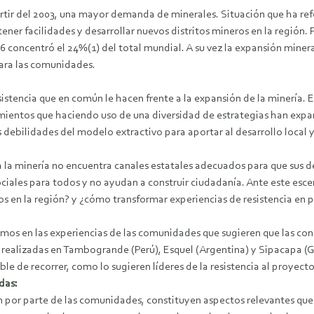
rtir del 2003, una mayor demanda de minerales. Situación que ha re
ener facilidades y desarrollar nuevos distritos mineros en la región
06 concentró el 24%(1) del total mundial. A su vez la expansión mine
ara las comunidades.
sistencia que en común le hacen frente a la expansión de la minería. 
entos que haciendo uso de una diversidad de estrategias han expand
 debilidades del modelo extractivo para aportar al desarrollo local y
a la minería no encuentra canales estatales adecuados para que sus 
s sociales para todos y no ayudan a construir ciudadanía. Ante este 
os en la región? y ¿cómo transformar experiencias de resistencia en 
amos en las experiencias de las comunidades que sugieren que las c
as realizadas en Tambogrande (Perú), Esquel (Argentina) y Sipacapa (
le de recorrer, como lo sugieren líderes de la resistencia al proyec
das:
n por parte de las comunidades, constituyen aspectos relevantes que