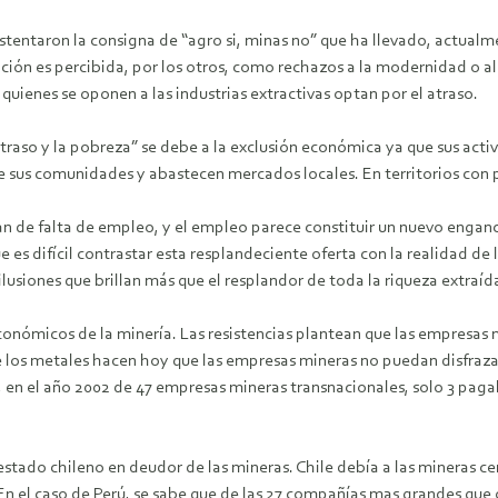
ustentaron la consigna de “agro si, minas no” que ha llevado, actualm
ción es percibida, por los otros, como rechazos a la modernidad o al 
quienes se oponen a las industrias extractivas optan por el atraso.
 atraso y la pobreza” se debe a la exclusión económica ya que sus ac
 sus comunidades y abastecen mercados locales. En territorios con p
lan de falta de empleo, y el empleo parece constituir un nuevo enganch
s difícil contrastar esta resplandeciente oferta con la realidad de l
usiones que brillan más que el resplandor de toda la riqueza extraíd
económicos de la minería. Las resistencias plantean que las empresa
e los metales hacen hoy que las empresas mineras no puedan disfraza
, en el año 2002 de 47 empresas mineras transnacionales, solo 3 paga
 estado chileno en deudor de las mineras. Chile debía a las mineras c
 el caso de Perú, se sabe que de las 27 compañías mas grandes que o