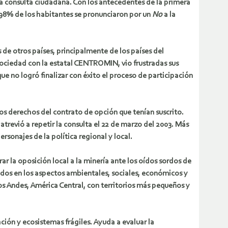
la consulta ciudadana. Con los antecedentes de la primera
 98% de los habitantes se pronunciaron por un
No
a la
 de otros países, principalmente de los países del
sociedad con la estatal CENTROMIN, vio frustradas sus
e no logró finalizar con éxito el proceso de participación
los derechos del contrato de opción que tenían suscrito.
atrevió a repetir la consulta el 22 de marzo del 2003. Más
sonajes de la política regional y local.
 la oposición local a la minería ante los oídos sordos de
dos en los aspectos ambientales, sociales, económicos y
los Andes, América Central, con territorios más pequeños y
ción y ecosistemas frágiles. Ayuda a evaluar la