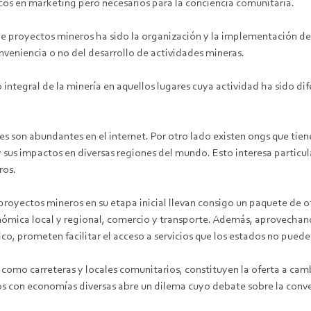
icos en marketing pero necesarios para la conciencia comunitaria.
 de proyectos mineros ha sido la organización y la implementación de
veniencia o no del desarrollo de actividades mineras.
integral de la minería en aquellos lugares cuya actividad ha sido dif
es son abundantes en el internet. Por otro lado existen ongs que tie
 y sus impactos en diversas regiones del mundo. Esto interesa parti
ros.
royectos mineros en su etapa inicial llevan consigo un paquete de o
nómica local y regional, comercio y transporte. Además, aprovecha
co, prometen facilitar el acceso a servicios que los estados no puede
sí como carreteras y locales comunitarios, constituyen la oferta a ca
orios con economías diversas abre un dilema cuyo debate sobre la con