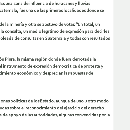
 Es una zona de influencia de huracanes y lluvias
uatemala, fue una de las primeras localidades donde se
de la minería y otra se abstuvo de votar. “En total, un
la consulta, un medio legítimo de expresión para decirles
va oleada de consultas en Guatemala y todas con resultados
ión Piura, la misma región donde fuera derrotada la
n el instrumento de expresión democrática de protesta y
recimiento económico y desprecian las apuestas de
iones políticas de los Estado, aunque de uno u otro modo
udas sobre el reconocimiento del ejercicio del derecho
alta de apoyo de las autoridades, algunas convencidas por la