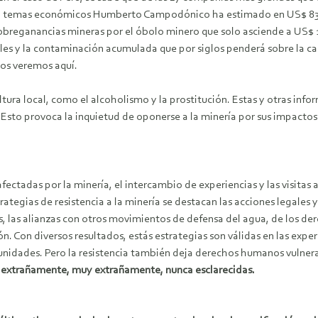
o en temas económicos Humberto Campodónico ha estimado en US$ 831
s sobreganancias mineras por el óbolo minero que solo asciende a US$ 
les y la contaminación acumulada que por siglos penderá sobre la ca
os veremos aquí.
ltura local, como el alcoholismo y la prostitución. Estas y otras inf
s. Esto provoca la inquietud de oponerse a la minería por sus impact
tadas por la minería, el intercambio de experiencias y las visitas a
rategias de resistencia a la minería se destacan las acciones legales 
s, las alianzas con otros movimientos de defensa del agua, de los der
. Con diversos resultados, estás estrategias son válidas en las exper
idades. Pero la resistencia también deja derechos humanos vulnerad
 extrañamente, muy extrañamente, nunca esclarecidas.