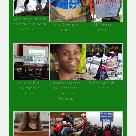
Wirakutas luchan
contra la minería
No a Dominga,
VALE mata,
en México
Chile
Brasil
Valle de Elqui
Atentan contra
Defensoras de
sin minería.
la Defensora
Bolivia
Chile
Francisca
Márquez