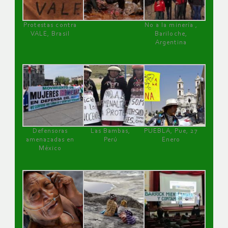
Protestas contra
No a la minería ,
VALE, Brasil
Bariloche,
Argentina
Defensoras
Las Bambas,
PUEBLA, Pue, 27
amenazadas en
Perú
Enero
México