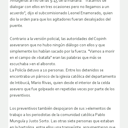
>indígenas al filo de las 9.45 de la mañana. "Tratamos de
dialogar con ellos en tres ocasiones pero no llegamos a un
acuerdo", dijo el subcomisionado Leonel Enamorado, quien
dio la orden para que los agitadores fueran desalojados del
puente.
Contrario a la versión policial, las autoridades del Copinh
aseveraron que no hubo ningún diálogo con ellos y que
simplemente los habían sacado por la fuerza. "Vamos a morir
en el campo de >batalla" eran las palabras que más se
escuchaba >en el alboroto.
La Policía detuvo a 10 personas. Entre los detenidos se
encontraba un párroco de la iglesia católica del departamento
de Intibucá, Mario Rivas, quien desde el interior de la celda
asevero que fue golpeado en repetidas veces por parte de los
preventivos.
Los preventivos también despojaron de sus >elementos de
trabajo a los periodistas de la comunidad católica Pablo
Munguía y Justo Sorto. Las otras siete personas que estaban
en la bartolina, entre ellos una transeúnte, argumentaron que