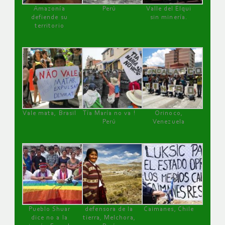
Amazonía
Perú
Valle del Elqui
defiende su
sin minería.
territorio
Vale mata, Brasil
Tía María no va !
Orinoco,
Perú
Venezuela
Pueblo Shuar
defensora de la
Caimanes, Chile
dice no a la
tierra, Melchora,