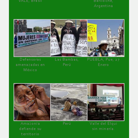
VALE, Brasil
Bariloche,
Argentina
Defensoras
Las Bambas,
PUEBLA, Pue, 27
amenazadas en
Perú
Enero
México
Amazonía
Perú
Valle del Elqui
defiende su
sin minería.
territorio