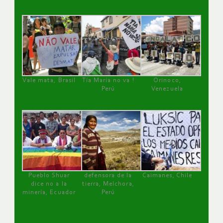
Vale mata, Brasil
Tía María no va !
Orinoco,
Perú
Venezuela
Pueblo Shuar
defensora de la
Caimanes, Chile
dice no a la
tierra, Melchora,
minería, Ecuador
Perú