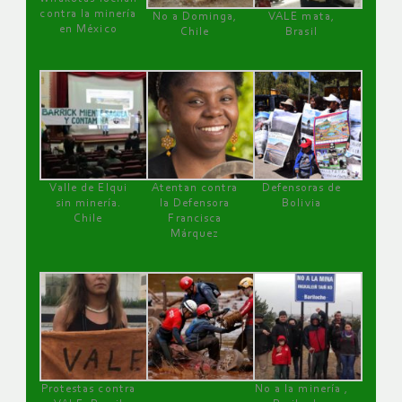
contra la minería
No a Dominga,
VALE mata,
en México
Chile
Brasil
Valle de Elqui
Atentan contra
Defensoras de
sin minería.
la Defensora
Bolivia
Chile
Francisca
Márquez
Protestas contra
No a la minería ,