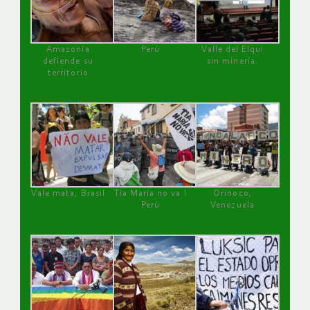
Amazonía
Perú
Valle del Elqui
defiende su
sin minería.
territorio
Vale mata, Brasil
Tía María no va !
Orinoco,
Perú
Venezuela