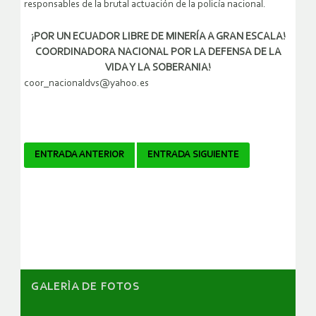
responsables de la brutal actuación de la policía nacional.
¡POR UN ECUADOR LIBRE DE MINERÍA A GRAN ESCALA!
COORDINADORA NACIONAL POR LA DEFENSA DE LA
VIDA Y LA SOBERANIA!
coor_nacionaldvs@yahoo.es
Navegador
ENTRADA ANTERIOR
ENTRADA SIGUIENTE
de
artículos
GALERÌA DE FOTOS