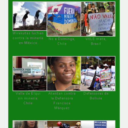
Wirakutas luchan
contra la minería
No a Dominga,
VALE mata,
en México
Chile
Brasil
Valle de Elqui
Atentan contra
Defensoras de
sin minería.
la Defensora
Bolivia
Chile
Francisca
Márquez