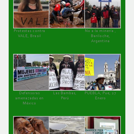
Protestas contra
No a la minería ,
VALE, Brasil
Bariloche,
Argentina
Defensoras
Las Bambas,
PUEBLA, Pue, 27
amenazadas en
Perú
Enero
México