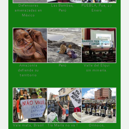
Defensoras
Las Bambas,
PUEBLA, Pue, 27
amenazadas en
Perú
Enero
México
Amazonía
Perú
Valle del Elqui
defiende su
sin minería.
territorio
Vale mata, Brasil
Tía María no va !
Orinoco,