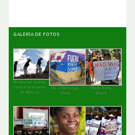
artículos
GALERÌA DE FOTOS
Wirakutas luchan
contra la minería
No a Dominga,
VALE mata,
en México
Chile
Brasil