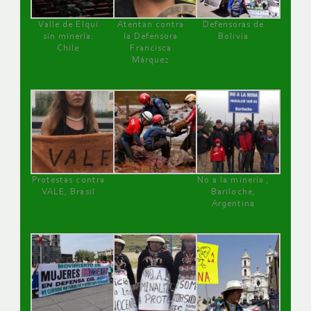
Valle de Elqui
Atentan contra
Defensoras de
sin minería.
la Defensora
Bolivia
Chile
Francisca
Márquez
Protestas contra
No a la minería ,
VALE, Brasil
Bariloche,
Argentina