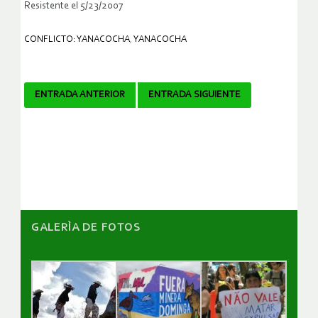
Resistente el 5/23/2007
CONFLICTO: YANACOCHA
,
YANACOCHA
Navegador
ENTRADA ANTERIOR
ENTRADA SIGUIENTE
de
artículos
GALERÌA DE FOTOS