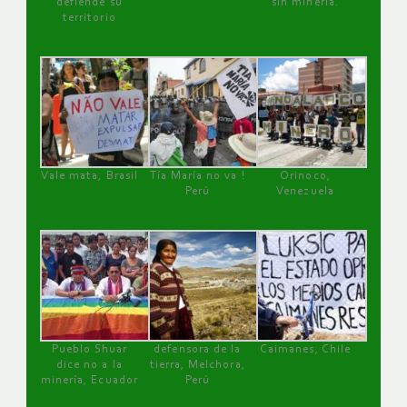
defiende su
sin minería.
territorio
Vale mata, Brasil
Tía María no va !
Orinoco,
Perú
Venezuela
Pueblo Shuar
defensora de la
Caimanes, Chile
dice no a la
tierra, Melchora,
minería, Ecuador
Perú