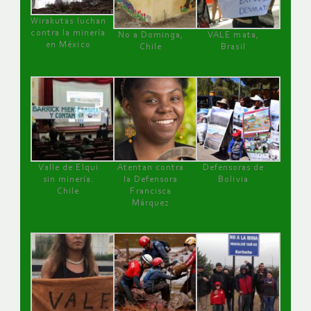
Wirakutas luchan
contra la minería
No a Dominga,
VALE mata,
en México
Chile
Brasil
Valle de Elqui
Atentan contra
Defensoras de
sin minería.
la Defensora
Bolivia
Chile
Francisca
Márquez