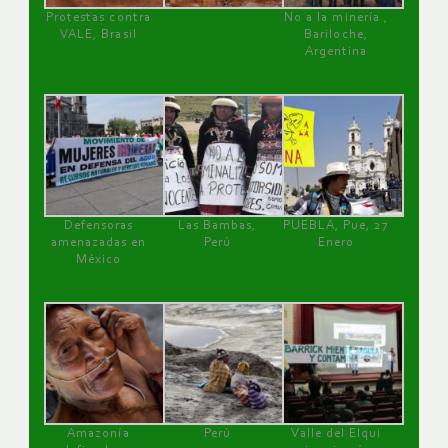
Protestas contra
No a la minería ,
VALE, Brasil
Bariloche,
Argentina
Defensoras
Las Bambas,
PUEBLA, Pue, 27
amenazadas en
Perú
Enero
México
Amazonía
Perú
Valle del Elqui