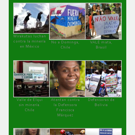
Wirakutas luchan
contra la minería
No a Dominga,
VALE mata,
en México
Chile
Brasil
Valle de Elqui
Atentan contra
Defensoras de
sin minería.
la Defensora
Bolivia
Chile
Francisca
Márquez