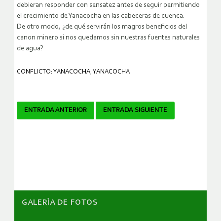
debieran responder con sensatez antes de seguir permitiendo
el crecimiento de Yanacocha en las cabeceras de cuenca.
De otro modo, ¿de qué servirán los magros beneficios del
canon minero si nos quedamos sin nuestras fuentes naturales
de agua?
CONFLICTO: YANACOCHA
,
YANACOCHA
Navegador
ENTRADA ANTERIOR
ENTRADA SIGUIENTE
de
artículos
GALERÌA DE FOTOS