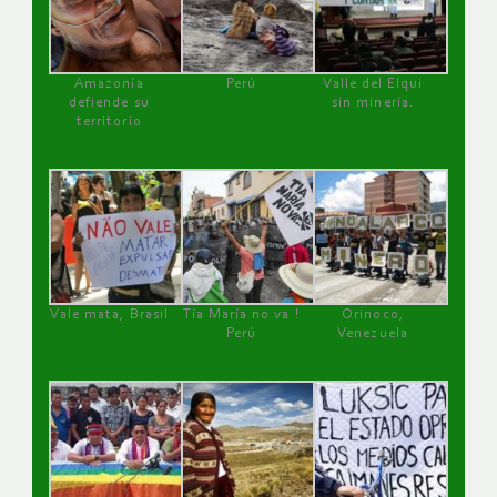
Amazonía
Perú
Valle del Elqui
defiende su
sin minería.
territorio
Vale mata, Brasil
Tía María no va !
Orinoco,
Perú
Venezuela