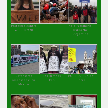
Protestas contra
No a la minería ,
VALE, Brasil
Bariloche,
Argentina
Defensoras
Las Bambas,
PUEBLA, Pue, 27
amenazadas en
Perú
Enero
México