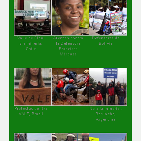
Valle de Elqui
Atentan contra
Defensoras de
sin minería.
la Defensora
Bolivia
Chile
Francisca
Márquez
Protestas contra
No a la minería ,
VALE, Brasil
Bariloche,
Argentina