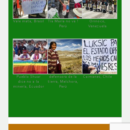
Vale mata, Brasil
Tía María no va !
Orinoco,
Perú
Venezuela
Pueblo Shuar
defensora de la
Caimanes, Chile
dice no a la
tierra, Melchora,
minería, Ecuador
Perú