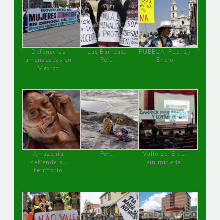
Defensoras
Las Bambas,
PUEBLA, Pue, 27
amenazadas en
Perú
Enero
México
Amazonía
Perú
Valle del Elqui
defiende su
sin minería.
territorio