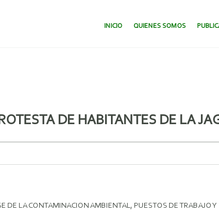
SALTAR AL CONTENIDO.
INICIO
QUIENES SOMOS
PUBLI
OTESTA DE HABITANTES DE LA JAG
ESE DE LA CONTAMINACION AMBIENTAL, PUESTOS DE TRABAJO Y 