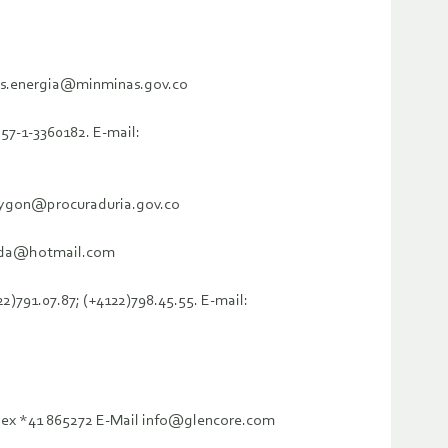
inas.energia@minminas.gov.co
 57-1-3360182. E-mail:
 reygon@procuraduria.gov.co
rivada@hotmail.com
)791.07.87; (+4122)798.45.55. E-mail:
Telex *41 865272 E-Mail info@glencore.com