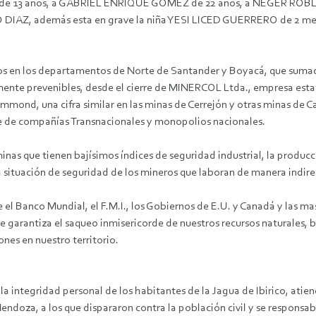
 13 años, a GABRIEL ENRIQUE GOMEZ de 22 años, a NEGER ROBLES 
AZ, además esta en grave la niña YESI LICED GUERRERO de 2 meses 
eros en los departamentos de Norte de Santander y Boyacá, que suma
nte prevenibles, desde el cierre de MINERCOL Ltda., empresa estatal
ond, una cifra similar en las minas de Cerrejón y otras minas de C
te de compañías Transnacionales y monopolios nacionales.
minas que tienen bajísimos índices de seguridad industrial, la prod
a situación de seguridad de los mineros que laboran de manera indir
 el Banco Mundial, el F.M.I., los Gobiernos de E.U. y Canadá y las m
 garantiza el saqueo inmisericorde de nuestros recursos naturales, 
es en nuestro territorio.
la integridad personal de los habitantes de la Jagua de Ibirico, atie
ndoza, a los que dispararon contra la población civil y se responsabil