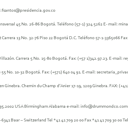
il:fsantos@presidencia.gov.co
ransversal 45 No. 26-86 Bogotá. Teléfono (57-1) 324 5262 E- mail: m
 Carrera 13 No. 32-76 Piso 22 Bogotá D.C. Teléfono 57-1-3365066 Fax
illazón. Carrera 5 No. 15-80 Bogotá. Fax: (+57 1)342.97.23. E-mail:
le 55 No. 10-32 Bogotá. Fax: (+571) 640 04 91. E-mail: secretaria_p
 Ginebra. Chemin du Champ d’Anier 17-19, 1209 Ginebra. FAX: (+4122
6 35.2002 USA Birmingham Alabama e-mail: info@drummondco.com
6341 Baar – Switzerland Tel *41 41 709 20 00 Fax *41 41 709 30 00 