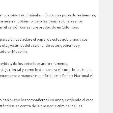
, que cesen su criminal acción contra pobladores inermes,
anejan el gobierno, para las transnacionales y los
an el carbón con sangre producido en Colombia.
eparación que aclare el papel de estos gobiernos y sus
 etc., victimas del accionar de estos gobiernos y
ado en Medellín.
eridos, de los detenidos arbitrariamente;
vestigación tal y como lo demuestra el homicidio de Luís
ntamente a manos de un oficial de la Policía Nacional el
 lo han hecho los compañeros Peruanos, exigiendo el cese
stándose en contra de la presencia criminal del las