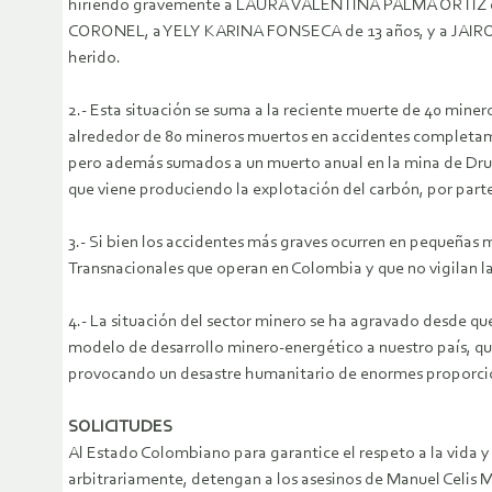
hiriendo gravemente a LAURA VALENTINA PALMA ORTIZ de
CORONEL, a YELY KARINA FONSECA de 13 años, y a JAIRO DI
herido.
2.- Esta situación se suma a la reciente muerte de 40 min
alrededor de 80 mineros muertos en accidentes completame
pero además sumados a un muerto anual en la mina de Drumm
que viene produciendo la explotación del carbón, por par
3.- Si bien los accidentes más graves ocurren en pequeñas 
Transnacionales que operan en Colombia y que no vigilan l
4.- La situación del sector minero se ha agravado desde que
modelo de desarrollo minero-energético a nuestro país, que
provocando un desastre humanitario de enormes proporcion
SOLICITUDES
Al Estado Colombiano para garantice el respeto a la vida y 
arbitrariamente, detengan a los asesinos de Manuel Celis Me