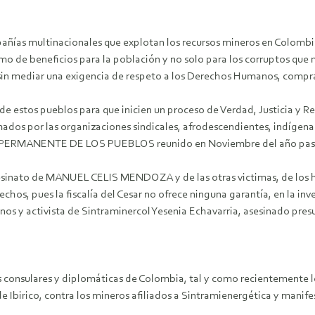
añías multinacionales que explotan los recursos mineros en Colombia
mo de beneficios para la población y no solo para los corruptos que m
 sin mediar una exigencia de respeto a los Derechos Humanos, compr
l de estos pueblos para que inicien un proceso de Verdad, Justicia y R
mados por las organizaciones sindicales, afrodescendientes, indígenas
UNAL PERMANENTE DE LOS PUEBLOS reunido en Noviembre del año pas
 asesinato de MANUEL CELIS MENDOZA y de las otras victimas, de los h
chos, pues la fiscalía del Cesar no ofrece ninguna garantía, en la in
s y activista de Sintraminercol Yesenia Echavarria, asesinado presu
nes consulares y diplomáticas de Colombia, tal y como recientemente
de Ibirico, contra los mineros afiliados a Sintramienergética y manife