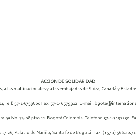
ACCION DE SOLIDARIDAD
, a las multinacionales y a las embajadas de Suiza, Canadá y Estados
4 Telf: 57-1-6759800 Fax: 57-1- 6579912. E-mail: bgota@internationa
a 9a No. 74-08 piso 11. Bogotá Colombia. Teléfono 57-1-3497230. Fa
No..7-26, Palacio de Nariño, Santa fe de Bogotá. Fax: (+57 1) 566.20.