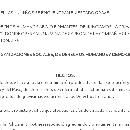
E ELLAS Y 2 NIÑOS SE ENCUENTRAN EN ESTADO GRAVE.
DERECHOS HUMANOS ABAJO FIRMANTES, DENUNCIAMOS LA GRAV
ICO, DONDE OPERAN UNA MINA DE CARBON DE LA COMPAÑÍA GL
CIONALES.
GANIZACIONES SOCIALES, DE DERECHOS HUMANOS Y DEMOCRA
HECHOS:
endo desde hace años la contaminación producida por la explotación y 
y del Paso, del desempleo, de enfermedades pulmonares de niñas y ni
a producido gravísimas violaciones a los Derechos Humanos.
er una protesta pacifica que bloqueo las vías de entrada y salida de l
sta, la Policía antimotines respondió agrediendo violentamente la