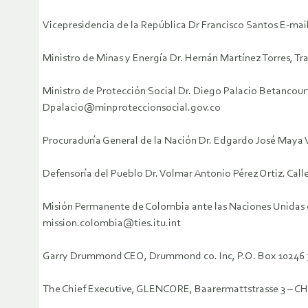
Vicepresidencia de la República Dr Francisco Santos E-ma
Ministro de Minas y Energía Dr. Hernán Martínez Torres, T
Ministro de Protección Social Dr. Diego Palacio Betancourt
Dpalacio@minproteccionsocial.gov.co
Procuraduría General de la Nación Dr. Edgardo José Maya V
Defensoría del Pueblo Dr. Volmar Antonio Pérez Ortiz. Cal
Misión Permanente de Colombia ante las Naciones Unidas en
mission.colombia@ties.itu.int
Garry Drummond CEO, Drummond co. Inc, P.O. Box 1024
The Chief Executive, GLENCORE, Baarermattstrasse 3 – CH-