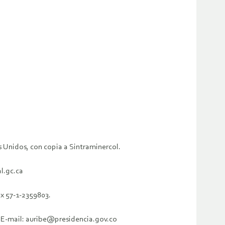
 Unidos, con copia a Sintraminercol.
l.gc.ca
x 57-1-2359803.
71 E-mail: auribe@presidencia.gov.co