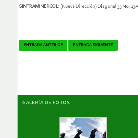
SINTRAMINERCOL:
(Nueva Dirección) Diagonal 33 No. 13
Navegador
ENTRADA ANTERIOR
ENTRADA SIGUIENTE
de
artículos
GALERÌA DE FOTOS