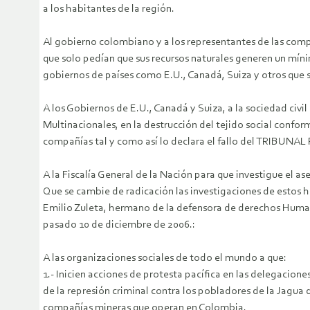
a los habitantes de la región.
Al gobierno colombiano y a los representantes de las comp
que solo pedían que sus recursos naturales generen un míni
gobiernos de países como E.U., Canadá, Suiza y otros que
A los Gobiernos de E.U., Canadá y Suiza, a la sociedad civi
Multinacionales, en la destrucción del tejido social confor
compañías tal y como así lo declara el fallo del TRIB
A la Fiscalía General de la Nación para que investigue el
Que se cambie de radicación las investigaciones de estos he
Emilio Zuleta, hermano de la defensora de derechos Humano
pasado 10 de diciembre de 2006.:
A las organizaciones sociales de todo el mundo a que:
1.- Inicien acciones de protesta pacífica en las delegacio
de la represión criminal contra los pobladores de la Jagua 
compañías mineras que operan en Colombia.