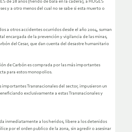
de 28 años (herido de bala en la cadera), a HUGES
y a otro menos del cual no se sabe si esta muerto o
dos a otros accidentes ocurridos desde el año 2004, suman
 encargada de la prevención y vigilancia de las minas,
arbón del Cesar, que dan cuenta del desastre humanitario
ucción de Carbón es comprada por las más importantes
ecta para estos monopolios.
as importantes Transnacionales del sector, impusieron un
beneficiando exclusivamente a estas Transnacionales y
nda inmediatamente a los heridos, libere a los detenidos
ice por el orden publico de la zona, sin agredir o asesinar