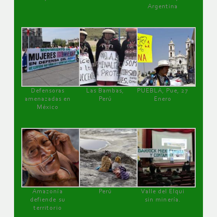
Argentina
Defensoras
Las Bambas,
PUEBLA, Pue, 27
amenazadas en
Perú
Enero
México
Amazonía
Perú
Valle del Elqui
defiende su
sin minería.
territorio