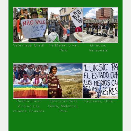
Vale mata, Brasil
Tía María no va !
Orinoco,
Perú
Venezuela
Pueblo Shuar
defensora de la
Caimanes, Chile
dice no a la
tierra, Melchora,
minería, Ecuador
Perú