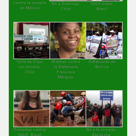
contra la minería
No a Dominga,
VALE mata,
en México
Chile
Brasil
Valle de Elqui
Atentan contra
Defensoras de
sin minería.
la Defensora
Bolivia
Chile
Francisca
Márquez
Protestas contra
No a la minería ,
VALE, Brasil
Bariloche,