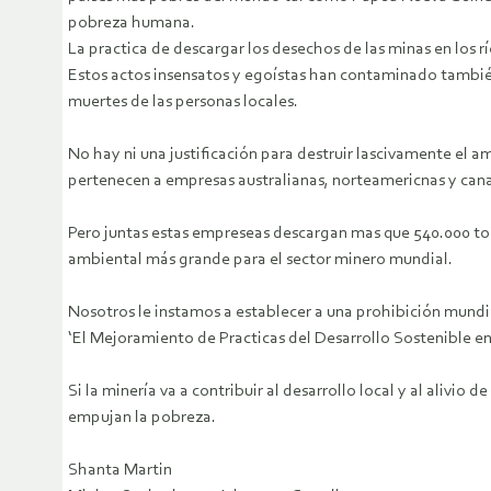
pobreza humana.
La practica de descargar los desechos de las minas en los r
Estos actos insensatos y egoístas han contaminado también e
muertes de las personas locales.
No hay ni una justificación para destruir lascivamente el 
pertenecen a empresas australianas, norteamericnas y cana
Pero juntas estas empreseas descargan mas que 540.000 ton
ambiental más grande para el sector minero mundial.
Nosotros le instamos a establecer a una prohibición mundi
‘El Mejoramiento de Practicas del Desarrollo Sostenible en 
Si la minería va a contribuir al desarrollo local y al alivio
empujan la pobreza.
Shanta Martin