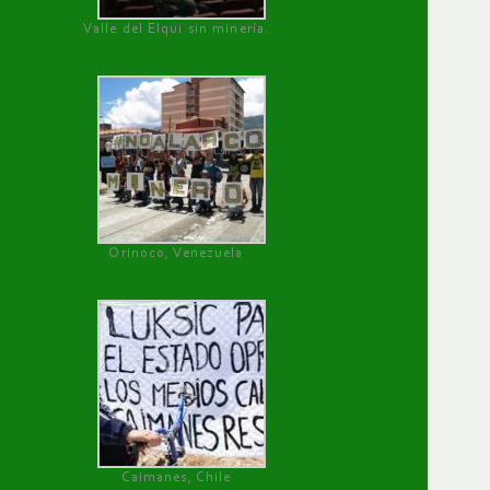
Valle del Elqui sin minería.
Orinoco, Venezuela
Caimanes, Chile