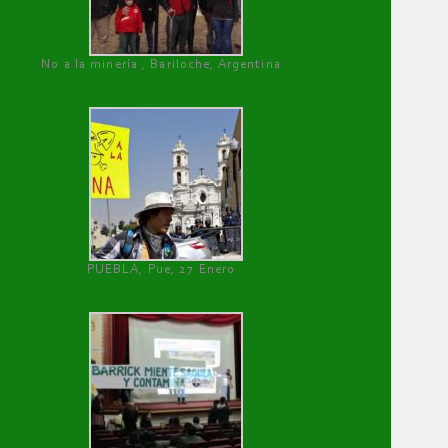
No a la minería , Bariloche, Argentina
PUEBLA, Pue, 27 Enero