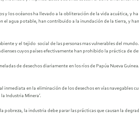
íos y los océanos ha llevado a la obliteración de la vida acuática, y 
l agua potable, han contribuido a la inundación de la tierra, y han 
ambiente y el tejido social de las personas mas vulnerables del mund
dienses cuyos países efectivamente han prohibido la práctica de des
eladas de desechos diariamente en los ríos de Papúa Nueva Guinea. 
al inmediata en la eliminación de los desechos en vías navegables cu
la Industria Minera’.
 de la pobreza, la industria debe parar las prácticas que causan la deg