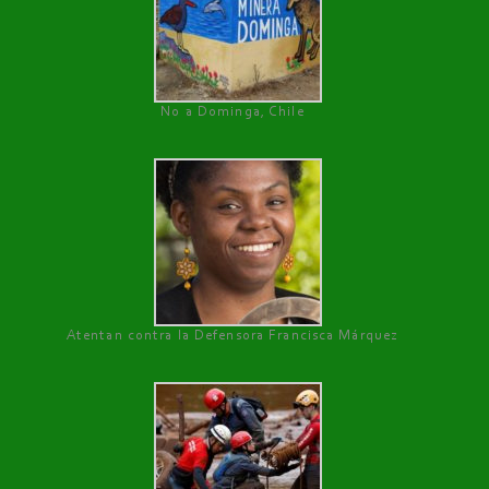
No a Dominga, Chile
Atentan contra la Defensora Francisca Márquez