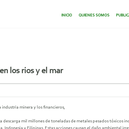
SALTAR AL CONTENIDO.
INICIO
QUIENES SOMOS
PUBLI
n los rios y el mar
 industria minera y los financieros,
 descarga mil millones de toneladas de metales pesados tóxicos inc
 Indonesia y Filipinas.
Estas acciones causan el daño ambiental irr