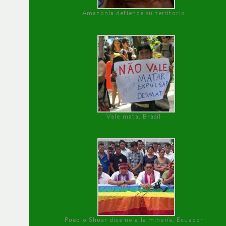
Amazonía defiende su territorio
Vale mata, Brasil
Pueblo Shuar dice no a la minería, Ecuador