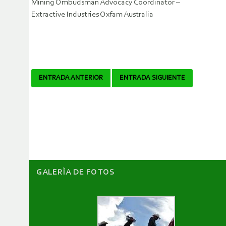
Mining Ombudsman Advocacy Coordinator –
Extractive Industries Oxfam Australia
Navegador
ENTRADA ANTERIOR
ENTRADA SIGUIENTE
de
artículos
GALERÌA DE FOTOS