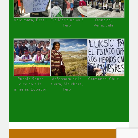
Vale mata, Brasil
Tía María no va !
Orinoco,
Perú
Venezuela
Pueblo Shuar
defensora de la
Caimanes, Chile
dice no a la
tierra, Melchora,
minería, Ecuador
Perú