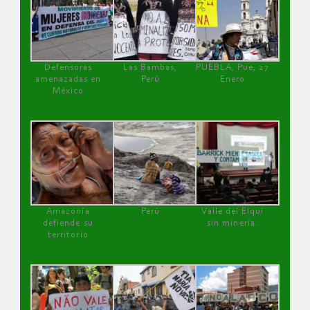
Defensoras
Las Bambas,
PUEBLA, Pue, 27
amenazadas en
Perú
Enero
México
Amazonía
Perú
Valle del Elqui
defiende su
sin minería.
territorio