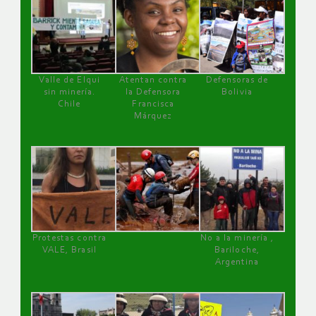
Valle de Elqui
Atentan contra
Defensoras de
sin minería.
la Defensora
Bolivia
Chile
Francisca
Márquez
Protestas contra
No a la minería ,
VALE, Brasil
Bariloche,
Argentina