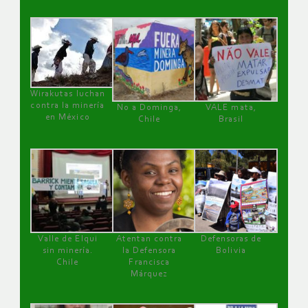
Wirakutas luchan
contra la minería
No a Dominga,
VALE mata,
en México
Chile
Brasil
Valle de Elqui
Atentan contra
Defensoras de
sin minería.
la Defensora
Bolivia
Chile
Francisca
Márquez