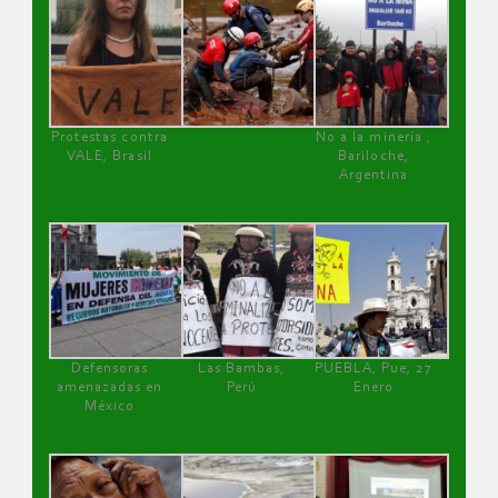
Protestas contra
No a la minería ,
VALE, Brasil
Bariloche,
Argentina
Defensoras
Las Bambas,
PUEBLA, Pue, 27
amenazadas en
Perú
Enero
México