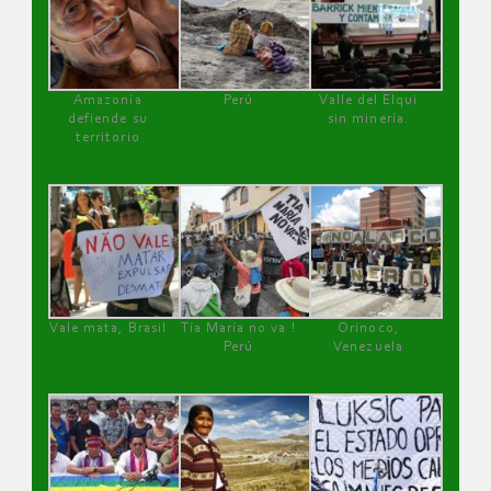
Amazonía
Perú
Valle del Elqui
defiende su
sin minería.
territorio
Vale mata, Brasil
Tía María no va !
Orinoco,
Perú
Venezuela