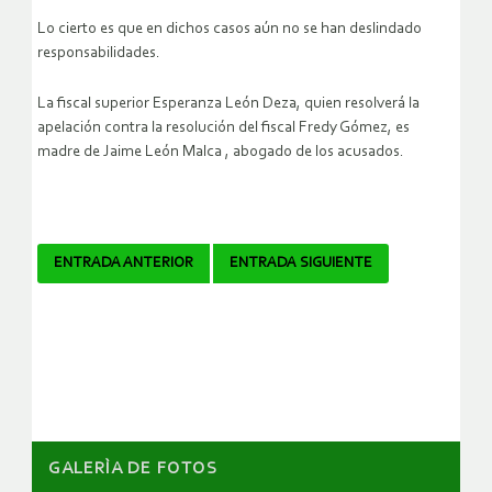
Lo cierto es que en dichos casos aún no se han deslindado
responsabilidades.
La fiscal superior Esperanza León Deza, quien resolverá la
apelación contra la resolución del fiscal Fredy Gómez, es
madre de Jaime León Malca , abogado de los acusados.
Navegador
ENTRADA ANTERIOR
ENTRADA SIGUIENTE
de
artículos
GALERÌA DE FOTOS