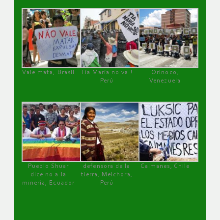
Vale mata, Brasil
Tía María no va !
Orinoco,
Perú
Venezuela
Pueblo Shuar
defensora de la
Caimanes, Chile
dice no a la
tierra, Melchora,
minería, Ecuador
Perú