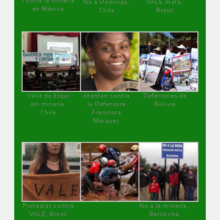
contra la minería
No a Dominga,
VALE mata,
en México
Chile
Brasil
Valle de Elqui
Atentan contra
Defensoras de
sin minería.
la Defensora
Bolivia
Chile
Francisca
Márquez
Protestas contra
No a la minería ,
VALE, Brasil
Bariloche,