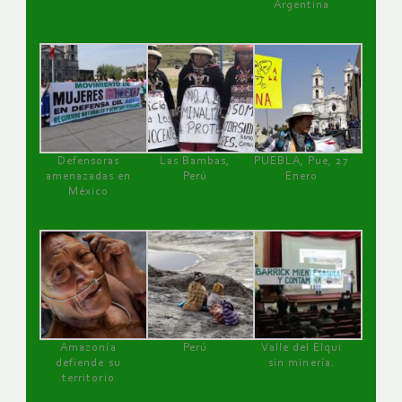
Argentina
Defensoras
Las Bambas,
PUEBLA, Pue, 27
amenazadas en
Perú
Enero
México
Amazonía
Perú
Valle del Elqui
defiende su
sin minería.
territorio