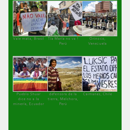
Vale mata, Brasil
Tía María no va !
Orinoco,
Perú
Venezuela
Pueblo Shuar
defensora de la
Caimanes, Chile
dice no a la
tierra, Melchora,
minería, Ecuador
Perú