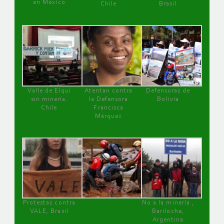
en México
Chile
Brasil
Valle de Elqui
Atentan contra
Defensoras de
sin minería.
la Defensora
Bolivia
Chile
Francisca
Márquez
Protestas contra
No a la minería ,
VALE, Brasil
Bariloche,
Argentina