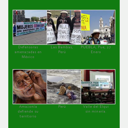
Defensoras
Las Bambas,
PUEBLA, Pue, 27
amenazadas en
Perú
Enero
México
Amazonía
Perú
Valle del Elqui
defiende su
sin minería.
territorio