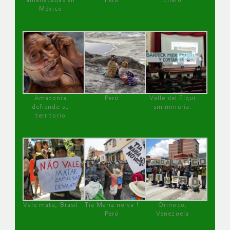
amenazadas en
Perú
Enero
México
Amazonía
Perú
Valle del Elqui
defiende su
sin minería.
territorio
Vale mata, Brasil
Tía María no va !
Orinoco,
Perú
Venezuela