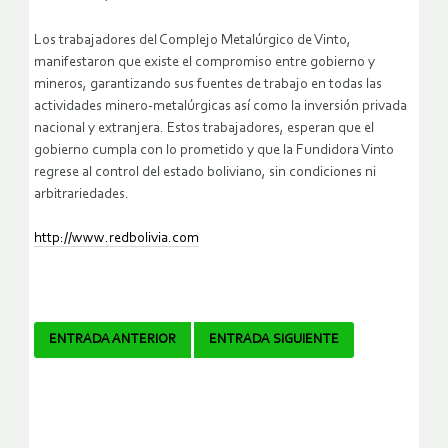
Los trabajadores del Complejo Metalúrgico de Vinto,
manifestaron que existe el compromiso entre gobierno y
mineros, garantizando sus fuentes de trabajo en todas las
actividades minero-metalúrgicas así como la inversión privada
nacional y extranjera. Estos trabajadores, esperan que el
gobierno cumpla con lo prometido y que la Fundidora Vinto
regrese al control del estado boliviano, sin condiciones ni
arbitrariedades.
http://www.redbolivia.com
Navegador
ENTRADA ANTERIOR
ENTRADA SIGUIENTE
de
artículos