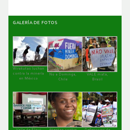
GALERÌA DE FOTOS
Wirakutas luchan
contra la minería
No a Dominga,
VALE mata,
en México
Chile
Brasil
Valle de Elqui
Atentan contra
Defensoras de