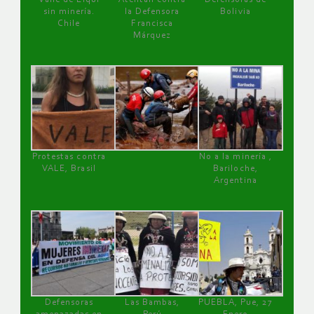
sin minería.
la Defensora
Bolivia
Chile
Francisca
Márquez
Protestas contra
No a la minería ,
VALE, Brasil
Bariloche,
Argentina
Defensoras
Las Bambas,
PUEBLA, Pue, 27