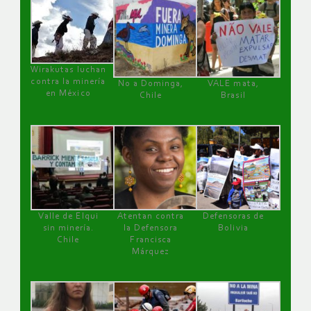
Wirakutas luchan
contra la minería
No a Dominga,
VALE mata,
en México
Chile
Brasil
Valle de Elqui
Atentan contra
Defensoras de
sin minería.
la Defensora
Bolivia
Chile
Francisca
Márquez