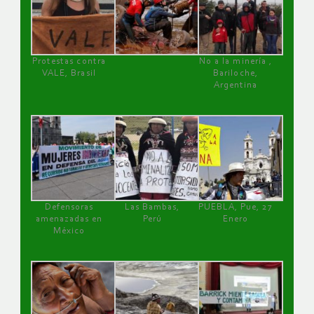
Protestas contra
No a la minería ,
VALE, Brasil
Bariloche,
Argentina
Defensoras
Las Bambas,
PUEBLA, Pue, 27
amenazadas en
Perú
Enero
México