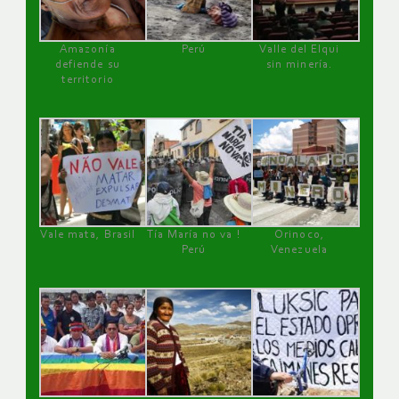
Amazonía
Perú
Valle del Elqui
defiende su
sin minería.
territorio
Vale mata, Brasil
Tía María no va !
Orinoco,
Perú
Venezuela