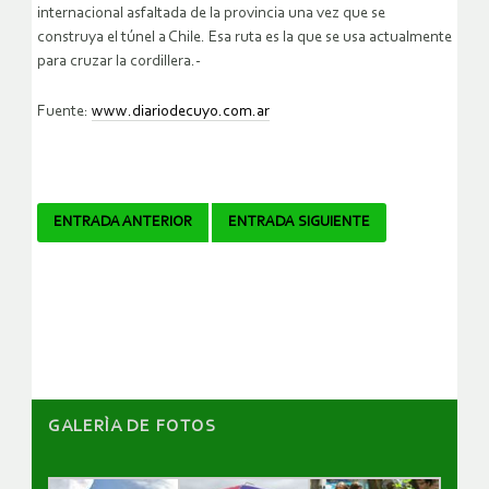
internacional asfaltada de la provincia una vez que se
construya el túnel a Chile. Esa ruta es la que se usa actualmente
para cruzar la cordillera.-
Fuente:
www.diariodecuyo.com.ar
Navegador
ENTRADA ANTERIOR
ENTRADA SIGUIENTE
de
artículos
GALERÌA DE FOTOS