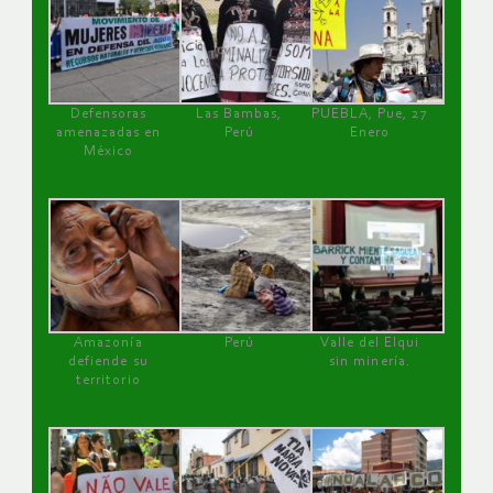
Defensoras
Las Bambas,
PUEBLA, Pue, 27
amenazadas en
Perú
Enero
México
Amazonía
Perú
Valle del Elqui
defiende su
sin minería.
territorio