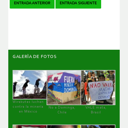
Navegador
ENTRADA ANTERIOR
ENTRADA SIGUIENTE
de
artículos
GALERÌA DE FOTOS
Wirakutas luchan
contra la minería
No a Dominga,
VALE mata,
en México
Chile
Brasil