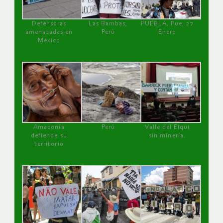
Defensoras
Las Bambas,
PUEBLA, Pue, 27
amenazadas en
Perú
Enero
México
Amazonía
Perú
Valle del Elqui
defiende su
sin minería.
territorio