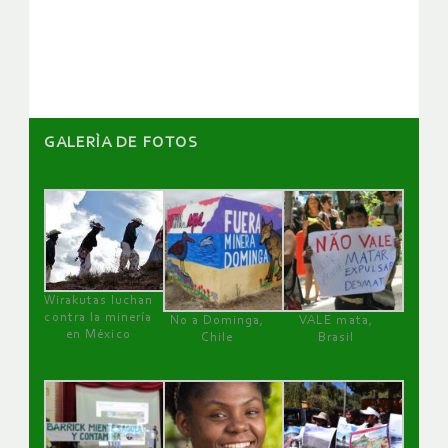
de
artículos
GALERÌA DE FOTOS
Wirakutas luchan
contra la minería
No a Dominga,
VALE mata,
en México
Chile
Brasil