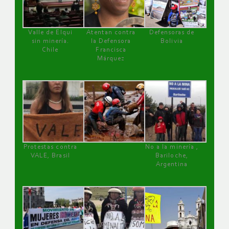
Valle de Elqui
Atentan contra
Defensoras de
sin minería.
la Defensora
Bolivia
Chile
Francisca
Márquez
Protestas contra
No a la minería ,
VALE, Brasil
Bariloche,
Argentina