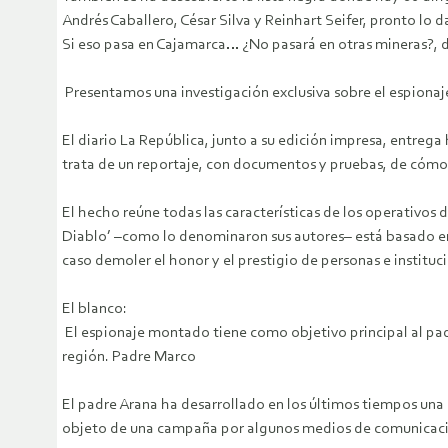
Andrés Caballero, César Silva y Reinhart Seifer, pronto lo 
Si eso pasa en Cajamarca… ¿No pasará en otras minera
Presentamos una investigación exclusiva sobre el espionaj
El diario La República, junto a su edición impresa, entreg
trata de un reportaje, con documentos y pruebas, de cómo
El hecho reúne todas las características de los operativos d
Diablo’ –como lo denominaron sus autores– está basado en l
caso demoler el honor y el prestigio de personas e instituc
El blanco:
El espionaje montado tiene como objetivo principal al pad
región. Padre Marco
El padre Arana ha desarrollado en los últimos tiempos una 
objeto de una campaña por algunos medios de comunicación