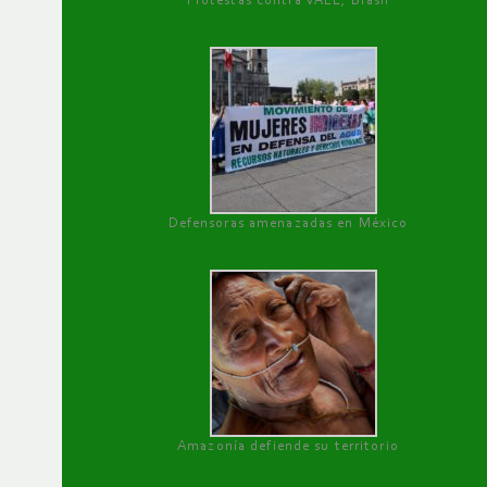
Protestas contra VALE, Brasil
Defensoras amenazadas en México
Amazonía defiende su territorio