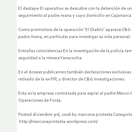
El destape El operativo se descubre con la detención de 
seguimiento al padre Arana y cuyo domicilio en Cajamarca es 
Como promotora de la operación ‘El Diablo’ aparece C&G Inv
padre Arana, en particular para investigar su vida personal.
Extrañas coincidencias En la investigación de la policía 
seguridad a la minera Yanacocha.
En el dossier publicamos también declaraciones exclusivas 
retirado de la ex PIP, y director de C&G Investigaciones.
Esta es la empresa contratada para espiar al padre Marco 
Operaciones de Forza.
Posted diciembre 3rd, 2006 by marcona protesta Catego
http://marconaprotesta.wordpress.com/