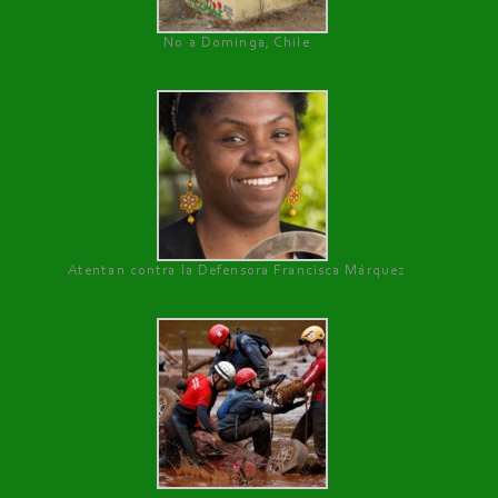
No a Dominga, Chile
Atentan contra la Defensora Francisca Márquez