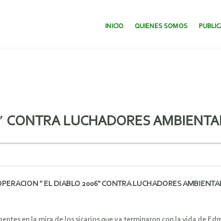
SALTAR AL CONTENIDO.
INICIO
QUIENES SOMOS
PUBLI
06″ CONTRA LUCHADORES AMBIENTA
OPERACION " EL DIABLO 2006" CONTRA LUCHADORES AMBIENTA
entes en la mira de los sicarios que ya terminaron con la vida de Ed