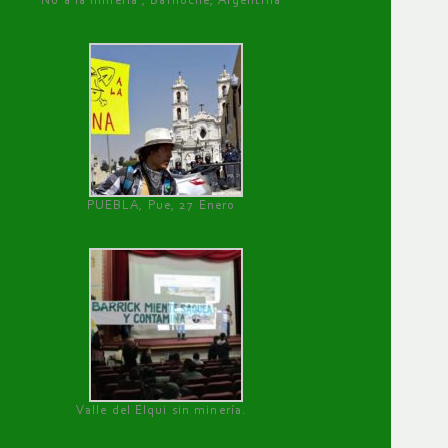
No a la minería , Bariloche, Argentina
PUEBLA, Pue, 27 Enero
Valle del Elqui sin minería.