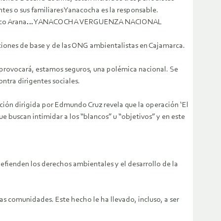
ntes o sus familiares Yanacocha es la responsable.
dre Marco Arana… YANACOCHA VERGUENZA NACIONAL
ciones de base y de las ONG ambientalistas en Cajamarca.
e provocará, estamos seguros, una polémica nacional. Se
tra dirigentes sociales.
igación dirigida por Edmundo Cruz revela que la operación ‘El
 buscan intimidar a los “blancos” u “objetivos” y en este
efienden los derechos ambientales y el desarrollo de la
s comunidades. Este hecho le ha llevado, incluso, a ser