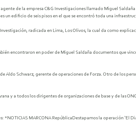
un agente de la empresa C&G Investigaciones llamado Miguel Saldaña
un edificio de seis pisos en el que se encontró toda una infraestruct
estigación, radicada en Lima, Los Olivos, la cual da como explicaci
también encontraron en poder de Miguel Saldaña documentos que vincu
de Aldo Schwarz, gerente de operaciones de Forza. Otro de los perso
Arana y a todos los dirigentes de organizaciones de base y de las O
ries: *NOTICIAS MARCONA RepúblicaDestapamos la operación ‘El Di