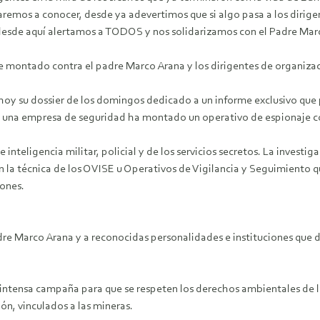
daremos a conocer, desde ya adevertimos que si algo pasa a los dirige
s?, desde aquí alertamos a TODOS y nos solidarizamos con el Pa
e montado contra el padre Marco Arana y los dirigentes de organiza
a hoy su dossier de los domingos dedicado a un informe exclusivo qu
 una empresa de seguridad ha montado un operativo de espionaje con
e inteligencia militar, policial y de los servicios secretos. La invest
a técnica de los OVISE u Operativos de Vigilancia y Seguimiento que
iones.
re Marco Arana y a reconocidas personalidades e instituciones que d
intensa campaña para que se respeten los derechos ambientales de la
, vinculados a las mineras.