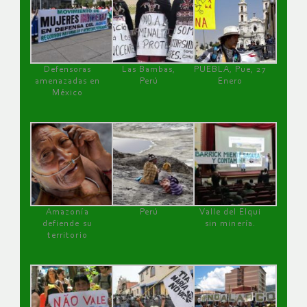
Defensoras
Las Bambas,
PUEBLA, Pue, 27
amenazadas en
Perú
Enero
México
Amazonía
Perú
Valle del Elqui
defiende su
sin minería.
territorio