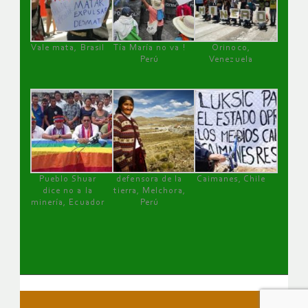
Vale mata, Brasil
Tía María no va !
Orinoco,
Perú
Venezuela
Pueblo Shuar
defensora de la
Caimanes, Chile
dice no a la
tierra, Melchora,
minería, Ecuador
Perú