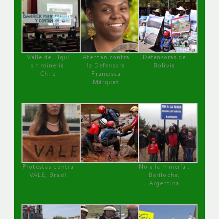
Valle de Elqui
Atentan contra
Defensoras de
sin minería.
la Defensora
Bolivia
Chile
Francisca
Márquez
Protestas contra
No a la minería ,
VALE, Brasil
Bariloche,
Argentina