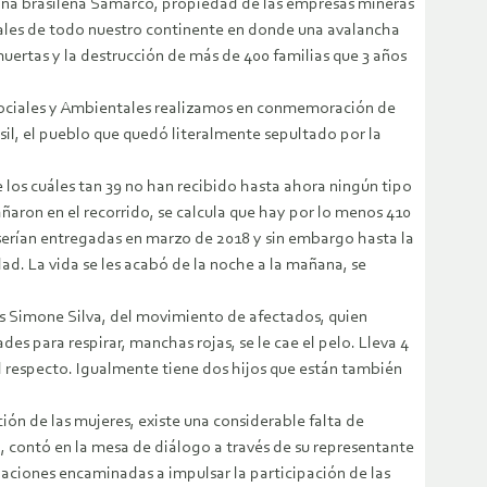
mina brasileña Samarco, propiedad de las empresas mineras
tales de todo nuestro continente en donde una avalancha
uertas y la destrucción de más de 400 familias que 3 años
Sociales y Ambientales realizamos en conmemoración de
sil, el pueblo que quedó literalmente sepultado por la
e los cuáles tan 39 no han recibido hasta ahora ningún tipo
ron en el recorrido, se calcula que hay por lo menos 410
 serían entregadas en marzo de 2018 y sin embargo hasta la
ad. La vida se les acabó de la noche a la mañana, se
as Simone Silva, del movimiento de afectados, quien
ades para respirar, manchas rojas, se le cae el pelo. Lleva 4
 respecto. Igualmente tiene dos hijos que están también
ción de las mujeres, existe una considerable falta de
, contó en la mesa de diálogo a través de su representante
aciones encaminadas a impulsar la participación de las