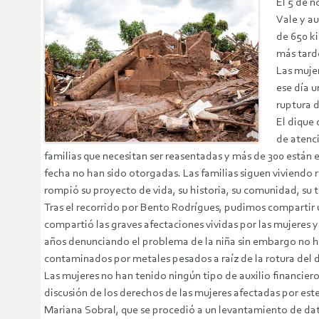
El 5 de 
Vale y a
de 650 ki
más tard
Las muje
ese día u
ruptura 
El dique 
de atenc
familias que necesitan ser reasentadas y más de 300 están
fecha no han sido otorgadas. Las familias siguen viviendo r
rompió su proyecto de vida, su historia, su comunidad, su t
Tras el recorrido por Bento Rodrígues, pudimos compartir 
compartió las graves afectaciones vividas por las mujeres y l
años denunciando el problema de la niña sin embargo no ha
contaminados por metales pesados a raíz de la rotura del 
Las mujeres no han tenido ningún tipo de auxilio financiero 
discusión de los derechos de las mujeres afectadas por est
Mariana Sobral, que se procedió a un levantamiento de dat