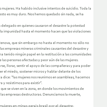
ujeres. Ha habido inclusive intentos de suicidio. Toda la
l, esto es muy duro. Nos hemos quedado sin nada, se ha
 delegado en quienes causaron el desastre la potestad
 y la impunidad hasta el momento hacen que las violaciones
n Renova, que sin embargo no hasta el momento no sólo no
 las empresas mineras criminales causantes del desastre y
ha tenido ningún papel en la restitución a las comunidades
 las personas afectadas y peor aún de las mujeres.
se, llorar, sentir el apoyo de las compañeras y para poder
er el miedo, sostener micros y hablar delante de los
la dice: “las mujeres nos reunimos en asambleas, hacemos
y resistimos para existir”.
ue se viven en la zona, en donde los movimientos de
n las empresas destructoras. Denunciamos la muerte,
eres-en-minas-gerais-brasil-por-el-desastre-