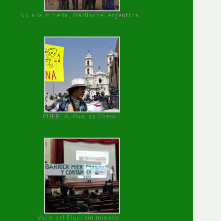
No a la minería , Bariloche, Argentina
PUEBLA, Pue, 27 Enero
Valle del Elqui sin minería.