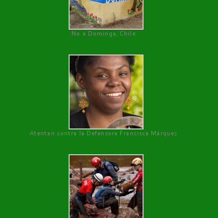
No a Dominga, Chile
Atentan contra la Defensora Francisca Márquez