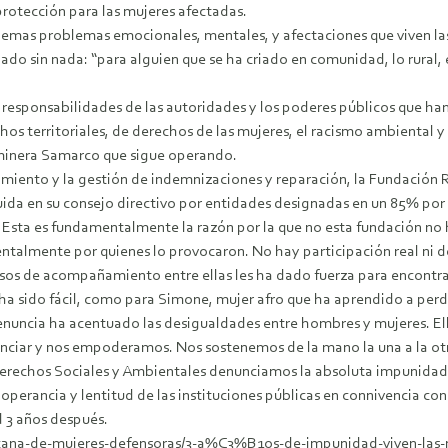
protección para las mujeres afectadas.
mas problemas emocionales, mentales, y afectaciones que viven las m
edado sin nada: “para alguien que se ha criado en comunidad, lo rura
responsabilidades de las autoridades y los poderes públicos que han
chos territoriales, de derechos de las mujeres, el racismo ambiental
 minera Samarco que sigue operando.
ntamiento y la gestión de indemnizaciones y reparación, la Fundació
tuida en su consejo directivo por entidades designadas en un 85% por
 Esta es fundamentalmente la razón por la que no esta fundación no 
talmente por quienes lo provocaron. No hay participación real ni de
sos de acompañamiento entre ellas les ha dado fuerza para encontrar
 ha sido fácil, como para Simone, mujer afro que ha aprendido a perd
denuncia ha acentuado las desigualdades entre hombres y mujeres. El
nciar y nos empoderamos. Nos sostenemos de la mano la una a la otra 
rechos Sociales y Ambientales denunciamos la absoluta impunidad q
operancia y lentitud de las instituciones públicas en connivencia co
 3 años después.
ana-de-mujeres-defensoras/3-a%C3%B1os-de-impunidad-viven-las-muj