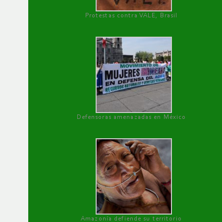
Protestas contra VALE, Brasil
Defensoras amenazadas en México
Amazonía defiende su territorio