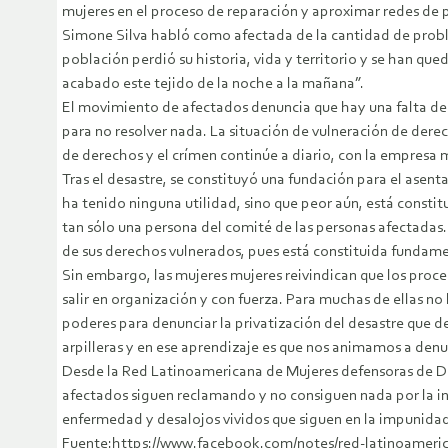
mujeres en el proceso de reparación y aproximar redes de 
Simone Silva habló como afectada de la cantidad de proble
población perdió su historia, vida y territorio y se han qu
acabado este tejido de la noche a la mañana”.
El movimiento de afectados denuncia que hay una falta de 
para no resolver nada. La situación de vulneración de dere
de derechos y el crímen continúe a diario, con la empresa
Tras el desastre, se constituyó una fundación para el ase
ha tenido ninguna utilidad, sino que peor aún, está consti
tan sólo una persona del comité de las personas afectadas.
de sus derechos vulnerados, pues está constituida fundamen
Sin embargo, las mujeres mujeres reivindican que los proce
salir en organización y con fuerza. Para muchas de ellas no
poderes para denunciar la privatización del desastre que 
arpilleras y en ese aprendizaje es que nos animamos a denu
Desde la Red Latinoamericana de Mujeres defensoras de De
afectados siguen reclamando y no consiguen nada por la in
enfermedad y desalojos vividos que siguen en la impunidad
Fuente:https://www.facebook.com/notes/red-latinoameric