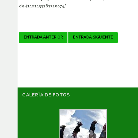
de-/1401433283325074/
Navegador
ENTRADA ANTERIOR
ENTRADA SIGUIENTE
de
artículos
GALERÌA DE FOTOS