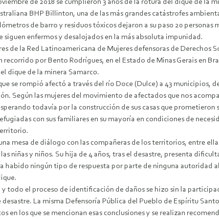
noviembre de 2018 se cumplieron 3 años de la rotura del dique de la 
ustraliana BHP Billinton, una de las más grandes catástrofes ambien
lómetros de barro y residuos tóxicos dejaron a su paso 20 personas m
e siguen enfermos y desalojados en la más absoluta impunidad.
res de la Red Latinoamericana de Mujeres defensoras de Derechos 
n recorrido por Bento Rodrígues, en el Estado de Minas Gerais en Bra
del dique de la minera Samarco.
que se rompió afectó a través del río Doce (Dulce) a 43 municipios, d
ión. Según las mujeres del movimiento de afectados que nos acompaña
 esperando todavía por la construcción de sus casas que prometieron
efugiadas con sus familiares en su mayoría en condiciones de necesid
erritorio.
una mesa de diálogo con las compañeras de los territorios, entre ell
as niñas y niños. Su hija de 4 años, tras el desastre, presenta dificult
 habido ningún tipo de respuesta por parte de ninguna autoridad al
dique.
y todo el proceso de identificación de daños se hizo sin la participa
e desastre. La misma Defensoría Pública del Pueblo de Espíritu Santo
os en los que se mencionan esas conclusiones y se realizan recomend