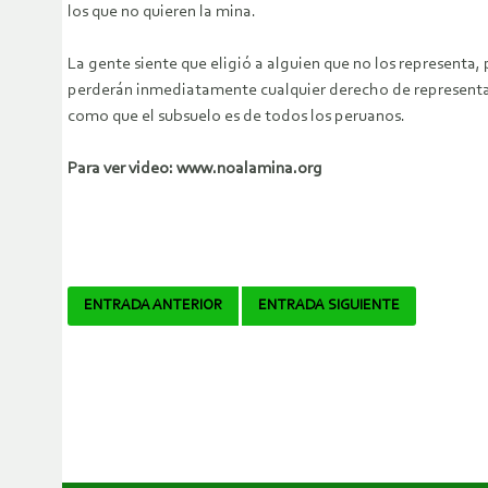
los que no quieren la mina.
La gente siente que eligió a alguien que no los representa, 
perderán inmediatamente cualquier derecho de representaci
como que el subsuelo es de todos los peruanos.
Para ver video: www.noalamina.org
Navegador
ENTRADA ANTERIOR
ENTRADA SIGUIENTE
de
artículos