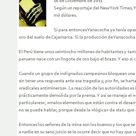
16 de Diciembre de 2011
Según un reportaje del New York Times, Y
mil dólares.
Si para entonces Yanacocha ya tenía ope
oro del suelo de Cajamarca. Si la producción de Yanacocha
El Perú tiene unos veintiocho millones de habitantes y ta
peruano nace con un lingote de oro bajo el brazo. Y eso si
Cuando un grupo de indignados campesinos bloquean una car
sin tener una respuesta ante esa tragedia y, por fin, se ha
«radicales antimineros». La reacción de las autoridades es 
prácticamente demolida por la prensa. Y así se maneja el 
particulares», «malos elementos que están contra el desarr
no se puede hablar, porque desde la «lógica» de statu quo 
Entonces los señores de la mina son los buenos y los que s
a nadie en su sano juicio se le ocurre decir que no hay que 