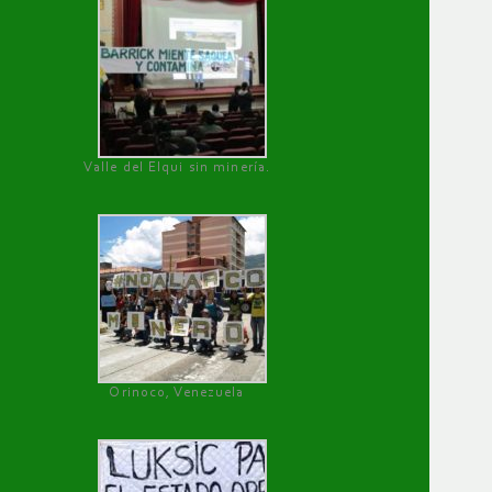
Valle del Elqui sin minería.
Orinoco, Venezuela