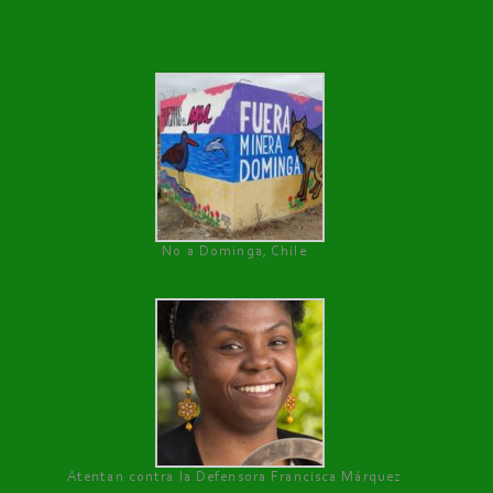
No a Dominga, Chile
Atentan contra la Defensora Francisca Márquez