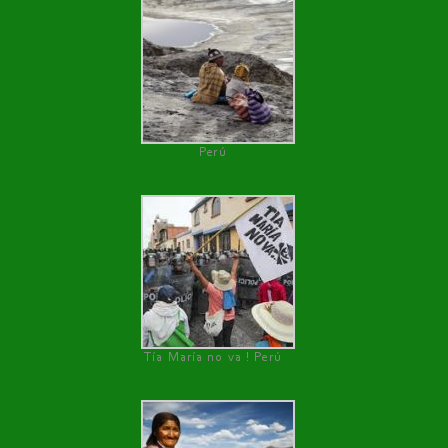
Perú
Tía María no va ! Perú