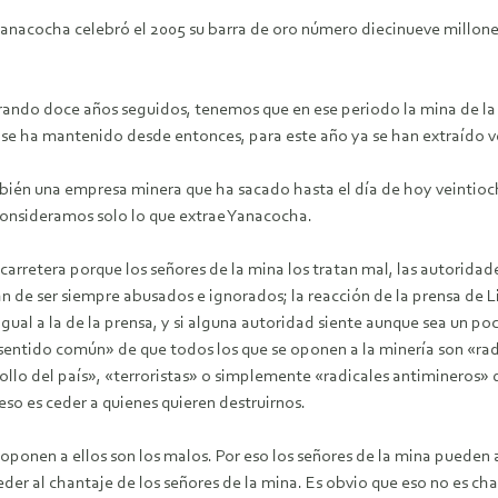
anacocha celebró el 2005 su barra de oro número diecinueve millones
rando doce años seguidos, tenemos que en ese periodo la mina de l
 se ha mantenido desde entonces, para este año ya se han extraído v
mbién una empresa minera que ha sacado hasta el día de hoy veintioc
 consideramos solo lo que extrae Yanacocha.
retera porque los señores de la mina los tratan mal, las autoridade
rtan de ser siempre abusados e ignorados; la reacción de la prensa de
igual a la de la prensa, y si alguna autoridad siente aunque sea un p
«sentido común» de que todos los que se oponen a la minería son «rad
ollo del país», «terroristas» o simplemente «radicales antimineros» 
eso es ceder a quienes quieren destruirnos.
e oponen a ellos son los malos. Por eso los señores de la mina puede
ceder al chantaje de los señores de la mina. Es obvio que eso no es ch