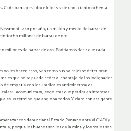
. Cada barra pesa doce kilos y vale unos ciento ochenta
a Newmont sacó por año, un millón y medio de barras de
eintiocho millones de barras de oro.
ho millones de barras de oro. Podríamos decir que cada
s no les hacen caso, ven como sus paisajes se deterioran
 Lima es que no se puede ceder al chantaje de los indignados
oco de empatía con los «radicales antimineros» es
icales», «comunistas», «egoístas que persiguen intereses
que es un término que engloba todos. Y claro con esa gente
n amenazar con denunciar al Estado Peruano ante el CIADI y
antaje, porque los buenos son los de la mina y los malos son