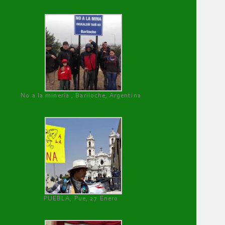
No a la minería , Bariloche, Argentina
PUEBLA, Pue, 27 Enero