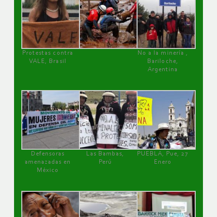
Protestas contra
No a la minería ,
VALE, Brasil
Bariloche,
Argentina
Defensoras
Las Bambas,
PUEBLA, Pue, 27
amenazadas en
Perú
Enero
México