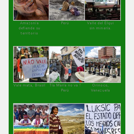
Amazonía
Perú
Valle del Elqui
defiende su
sin minería.
territorio
Vale mata, Brasil
Tía María no va !
Orinoco,
Perú
Venezuela