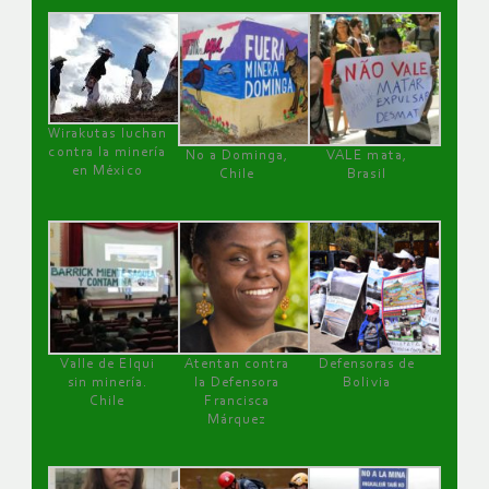
Wirakutas luchan
contra la minería
No a Dominga,
VALE mata,
en México
Chile
Brasil
Valle de Elqui
Atentan contra
Defensoras de
sin minería.
la Defensora
Bolivia
Chile
Francisca
Márquez