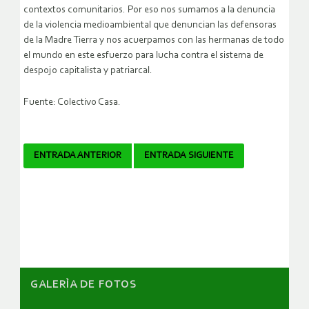
contextos comunitarios. Por eso nos sumamos a la denuncia
de la violencia medioambiental que denuncian las defensoras
de la Madre Tierra y nos acuerpamos con las hermanas de todo
el mundo en este esfuerzo para lucha contra el sistema de
despojo capitalista y patriarcal.
Fuente: Colectivo Casa.
Navegador
ENTRADA ANTERIOR
ENTRADA SIGUIENTE
de
artículos
GALERÌA DE FOTOS