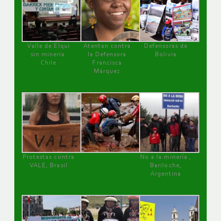
Valle de Elqui
Atentan contra
Defensoras de
sin minería.
la Defensora
Bolivia
Chile
Francisca
Márquez
Protestas contra
No a la minería ,
VALE, Brasil
Bariloche,
Argentina