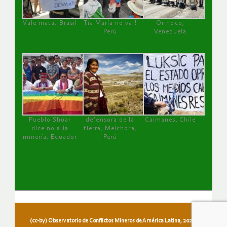
Vale mata, Brasil
Tía María no va !
Orinoco,
Perú
Venezuela
Pueblo Shuar
defensora de la
Caimanes, Chile
dice no a la
tierra, Melchora,
minería, Ecuador
Perú
(cc-by) Observatorio de Conflictos Mineros de América Latina, 2026