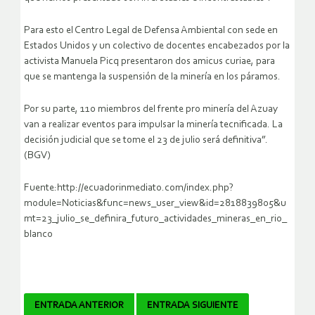
Para esto el Centro Legal de Defensa Ambiental con sede en
Estados Unidos y un colectivo de docentes encabezados por la
activista Manuela Picq presentaron dos amicus curiae, para
que se mantenga la suspensión de la minería en los páramos.
Por su parte, 110 miembros del frente pro minería del Azuay
van a realizar eventos para impulsar la minería tecnificada. La
decisión judicial que se tome el 23 de julio será definitiva”.
(BGV)
Fuente:http://ecuadorinmediato.com/index.php?
module=Noticias&func=news_user_view&id=2818839805&u
mt=23_julio_se_definira_futuro_actividades_mineras_en_rio_
blanco
Navegador
ENTRADA ANTERIOR
ENTRADA SIGUIENTE