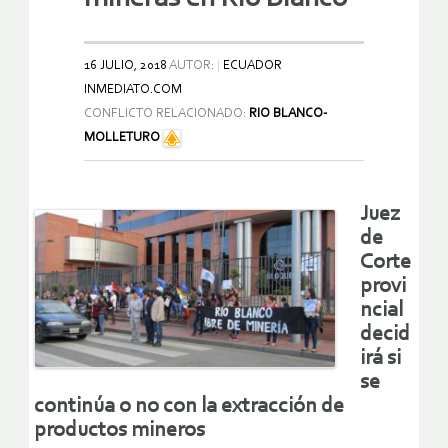
16 JULIO, 2018
AUTOR:
ECUADOR
INMEDIATO.COM
CONFLICTO RELACIONADO:
RIO BLANCO-
MOLLETURO
Juez
de
Corte
provi
ncial
decid
irá si
se
continúa o no con la extracción de
productos mineros