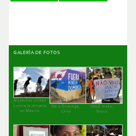
de
artículos
GALERÌA DE FOTOS
Wirakutas luchan
contra la minería
No a Dominga,
VALE mata,
en México
Chile
Brasil