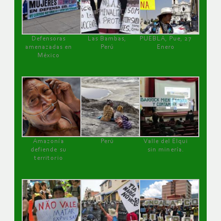
Defensoras
Las Bambas,
PUEBLA, Pue, 27
amenazadas en
Perú
Enero
México
Amazonía
Perú
Valle del Elqui
defiende su
sin minería.
territorio