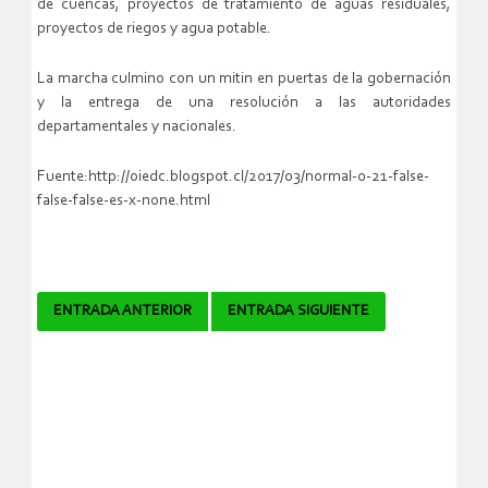
de cuencas, proyectos de tratamiento de aguas residuales,
proyectos de riegos y agua potable.
La marcha culmino con un mitin en puertas de la gobernación
y la entrega de una resolución a las autoridades
departamentales y nacionales.
Fuente:http://oiedc.blogspot.cl/2017/03/normal-0-21-false-
false-false-es-x-none.html
Navegador
ENTRADA ANTERIOR
ENTRADA SIGUIENTE
de
artículos