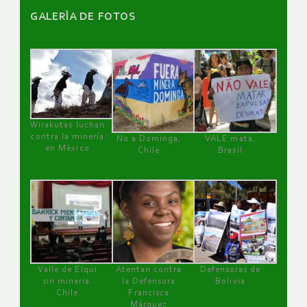
GALERÌA DE FOTOS
Wirakutas luchan
contra la minería
No a Dominga,
VALE mata,
en México
Chile
Brasil
Valle de Elqui
Atentan contra
Defensoras de
sin minería.
la Defensora
Bolivia
Chile
Francisca
Márquez