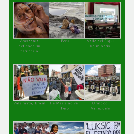
Amazonía
Perú
Valle del Elqui
defiende su
sin minería.
territorio
Vale mata, Brasil
Tía María no va !
Orinoco,
Perú
Venezuela