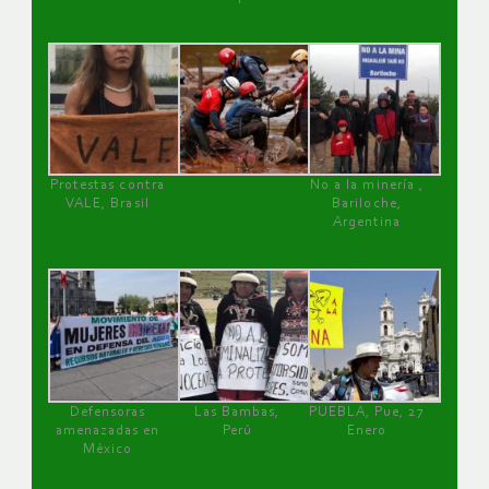
Protestas contra
No a la minería ,
VALE, Brasil
Bariloche,
Argentina
Defensoras
Las Bambas,
PUEBLA, Pue, 27
amenazadas en
Perú
Enero
México